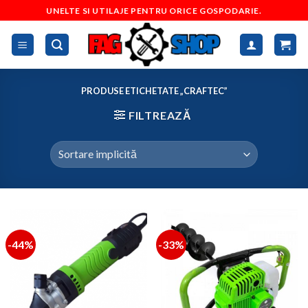
Skip
UNELTE SI UTILAJE PENTRU ORICE GOSPODARIE.
to
content
PRODUSE ETICHETATE „CRAFTEC”
FILTREAZĂ
-44%
-33%