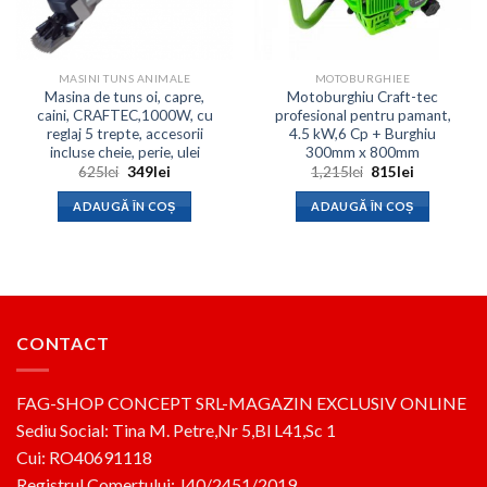
MASINI TUNS ANIMALE
MOTOBURGHIEE
Masina de tuns oi, capre,
Motoburghiu Craft-tec
caini, CRAFTEC,1000W, cu
profesional pentru pamant,
reglaj 5 trepte, accesorii
4.5 kW,6 Cp + Burghiu
incluse cheie, perie, ulei
300mm x 800mm
Prețul
Prețul
Prețul
Prețul
625
lei
349
lei
1,215
lei
815
lei
inițial
curent
inițial
curent
a
este:
a
este:
ADAUGĂ ÎN COȘ
ADAUGĂ ÎN COȘ
fost:
349lei.
fost:
815lei.
625lei.
1,215lei.
CONTACT
FAG-SHOP CONCEPT SRL-MAGAZIN EXCLUSIV ONLINE
Sediu Social: Tina M. Petre,Nr 5,Bl L41,Sc 1
Cui: RO40691118
Registrul Comertului: J40/2451/2019