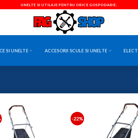
UNELTE SI UTILAJE PENTRU ORICE GOSPODARIE.
CE SI UNELTE
ACCESORII SCULE SI UNELTE
ELECT
%
-22%