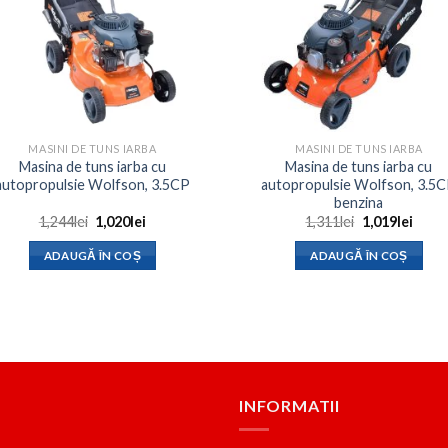
MASINI DE TUNS IARBA
MASINI DE TUNS IARBA
Masina de tuns iarba cu
Masina de tuns iarba cu
autopropulsie Wolfson, 3.5CP
autopropulsie Wolfson, 3.5C
benzina
Prețul
Prețul
Prețul
Prețu
1,244
lei
1,020
lei
1,311
lei
1,019
lei
inițial
curent
inițial
curen
a
este:
a
este:
ADAUGĂ ÎN COȘ
ADAUGĂ ÎN COȘ
fost:
1,020lei.
fost:
1,019l
1,244lei.
1,311lei.
INFORMATII