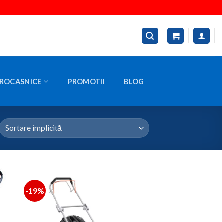
ROCASNICE
PROMOTII
BLOG
-19%