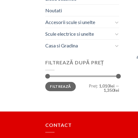
Noutati
Accesorii scule si unelte
Scule electrice si unelte
Casa si Gradina
FILTREAZĂ DUPĂ PREȚ
Preț
Preț
Preț:
1,010lei
—
FILTREAZĂ
minim
maxim
1,350lei
CONTACT