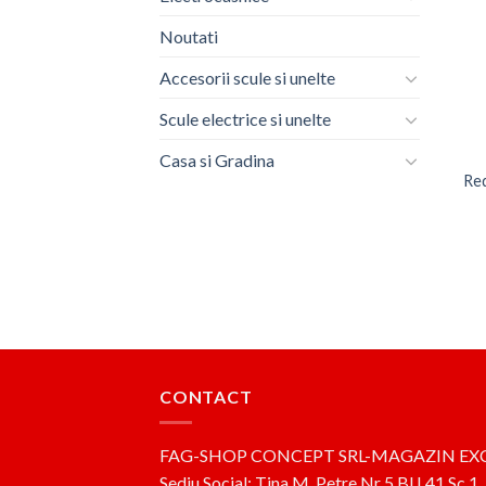
Noutati
Accesorii scule si unelte
Scule electrice si unelte
Casa si Gradina
Red
CONTACT
FAG-SHOP CONCEPT SRL-MAGAZIN EX
Sediu Social: Tina M. Petre,Nr 5,Bl L41,Sc 1