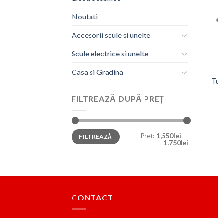
Noutati
Accesorii scule si unelte
Scule electrice si unelte
Casa si Gradina
Tu
FILTREAZĂ DUPĂ PREȚ
Preț
Preț
Preț:
1,550lei
—
FILTREAZĂ
minim
maxim
1,750lei
CONTACT