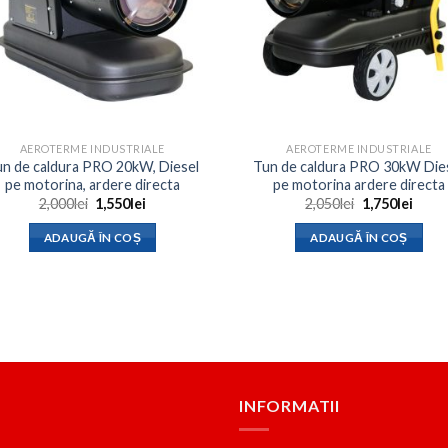
AEROTERME INDUSTRIALE
AEROTERME INDUSTRIALE
n de caldura PRO 20kW, Diesel
Tun de caldura PRO 30kW Die
pe motorina, ardere directa
pe motorina ardere directa
Prețul
Prețul
Prețul
Prețu
2,000
lei
1,550
lei
2,050
lei
1,750
lei
inițial
curent
inițial
curen
a
este:
a
este:
ADAUGĂ ÎN COȘ
ADAUGĂ ÎN COȘ
fost:
1,550lei.
fost:
1,750l
2,000lei.
2,050lei.
INFORMATII