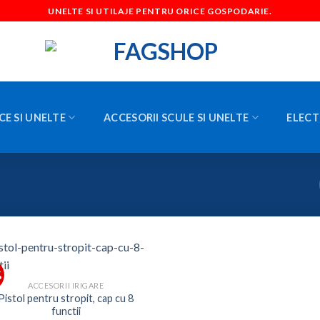
UNELTE SI UTILAJE PENTRU ORICE GOSPODARIE.
CE SI UNELTE
ACCESORII SCULE SI UNELTE
ELECT
%
ACCESORII IRIGARE
Pistol pentru stropit, cap cu 8
functii