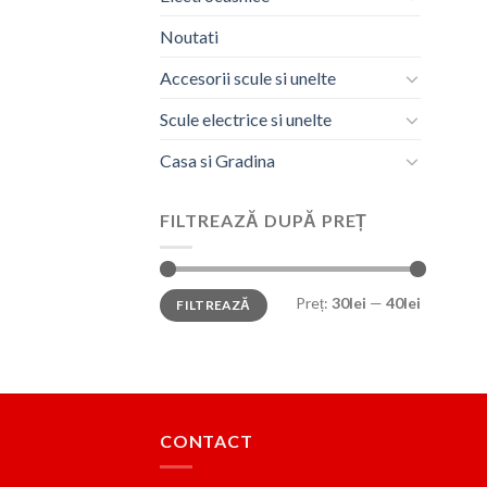
Noutati
Accesorii scule si unelte
Scule electrice si unelte
Casa si Gradina
FILTREAZĂ DUPĂ PREȚ
Preț
Preț
Preț:
30lei
—
40lei
FILTREAZĂ
minim
maxim
CONTACT