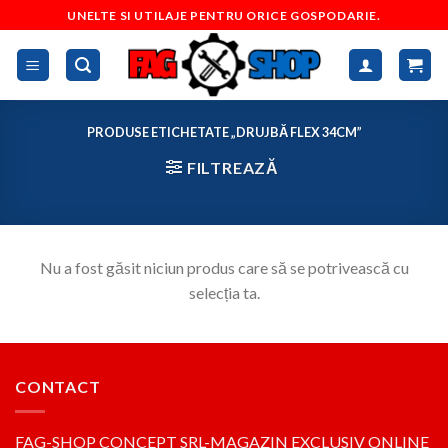
Skip
UNELTE SI UTILAJE PENTRU ORICE GOSPODARIE.
to
content
PRODUSE ETICHETATE „DRUJBĂ FLEX 34CM”
FILTREAZĂ
Nu a fost găsit niciun produs care să se potrivească cu
selecția ta.
CONTACT
FAG-SHOP CONCEPT SRL-MAGAZIN EXCLUSIV ONLINE