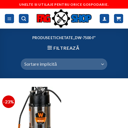
Skip
UNELTE SI UTILAJE PENTRU ORICE GOSPODARIE.
to
content
PRODUSE ETICHETATE „DW-7500-F”
FILTREAZĂ
-23%