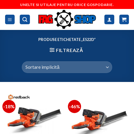
Skip
UNELTE SI UTILAJE PENTRU ORICE GOSPODARIE.
to
content
PRODUSE ETICHETATE „E522D”
FILTREAZĂ
-18%
-46%