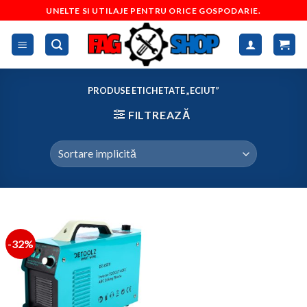
Skip
UNELTE SI UTILAJE PENTRU ORICE GOSPODARIE.
to
content
PRODUSE ETICHETATE „ECIUT”
FILTREAZĂ
-32%