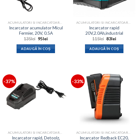
ACUMULATORI SI INCARCATOARE SCULE ELECTRICE
ACUMULATORI SI INCARCATOARE SCULE ELECTRICE
Incarcator acumulator Micul
Incarcator rapid
Fermier, 20V, 0.5A
20V,2.0Ah,industrial
Prețul
Prețul
Prețul
Prețul
135
lei
95
lei
115
lei
83
lei
inițial
curent
inițial
curent
a
este:
a
este:
ADAUGĂ ÎN COȘ
ADAUGĂ ÎN COȘ
fost:
95lei.
fost:
83lei.
135lei.
115lei.
-37%
-33%
ACUMULATORI SI INCARCATOARE SCULE ELECTRICE
ACUMULATORI SI INCARCATOARE SCULE ELECTRICE
Incarcator rapid, Detoolz,
Incarcator Redback EC20,