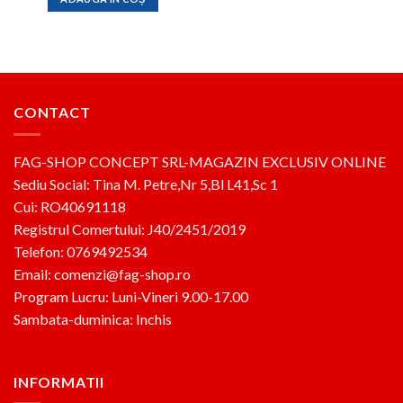
fost:
349lei.
545lei.
CONTACT
FAG-SHOP CONCEPT SRL-MAGAZIN EXCLUSIV ONLINE
Sediu Social: Tina M. Petre,Nr 5,Bl L41,Sc 1
Cui: RO40691118
Registrul Comertului: J40/2451/2019
Telefon: 0769492534
Email: comenzi@fag-shop.ro
Program Lucru: Luni-Vineri 9.00-17.00
Sambata-duminica: Inchis
INFORMATII