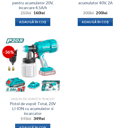
pentru acumulator 20V,
acumulator 40V, 2A
incarcare 4.5A/h
Prețul
Prețul
Prețul
Prețul
255
lei
160
lei
300
lei
200
lei
inițial
curent
inițial
curent
a
este:
a
este:
ADAUGĂ ÎN COȘ
ADAUGĂ ÎN COȘ
fost:
160lei.
fost:
200lei.
255lei.
300lei.
-36%
UNELTE DE VOPSIT SI TENCUIT
Pistol de vopsit Total, 20V
LI-ION cu acumulator si
incarcator
Prețul
Prețul
545
lei
349
lei
inițial
curent
a
este:
ADAUGĂ ÎN COȘ