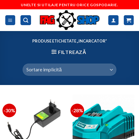
Skip
UNELTE SI UTILAJE PENTRU ORICE GOSPODARIE.
to
content
PRODUSE ETICHETATE „INCARCATOR”
FILTREAZĂ
-30%
-28%