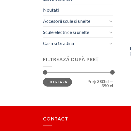
Noutati
Accesorii scule si unelte
Scule electrice si unelte
Casa si Gradina
FILTREAZĂ DUPĂ PREȚ
Preț
Preț
Preț:
380lei
—
FILTREAZĂ
minim
maxim
390lei
CONTACT