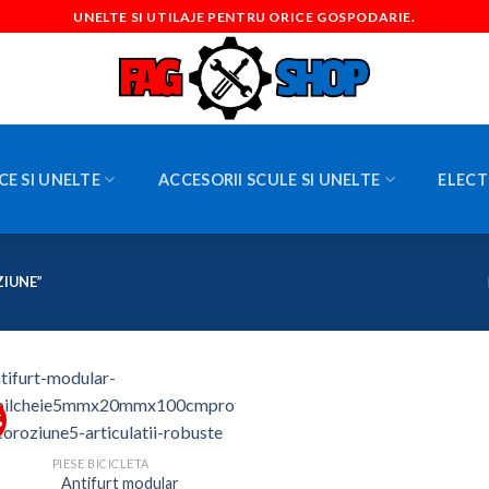
UNELTE SI UTILAJE PENTRU ORICE GOSPODARIE.
CE SI UNELTE
ACCESORII SCULE SI UNELTE
ELECT
ZIUNE”
%
PIESE BICICLETA
Antifurt modular