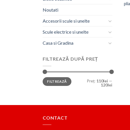
pli
Noutati
Accesorii scule si unelte
Scule electrice si unelte
Casa si Gradina
FILTREAZĂ DUPĂ PREȚ
Preț
Preț
Preț:
110lei
—
FILTREAZĂ
minim
maxim
120lei
CONTACT