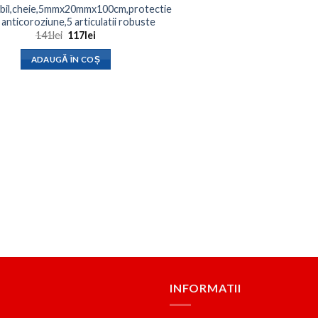
abil,cheie,5mmx20mmx100cm,protectie
anticoroziune,5 articulatii robuste
Prețul
Prețul
141
lei
117
lei
inițial
curent
a
este:
ADAUGĂ ÎN COȘ
fost:
117lei.
141lei.
INFORMATII