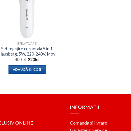
EPILATOARE
Set Ingrijire corporala 5 in 1
Hausberg, 5W, 220-240V, Mov
Prețul
Prețul
400
lei
220
lei
inițial
curent
a
este:
ADAUGĂ ÎN COȘ
fost:
220lei.
400lei.
INFORMATII
CLUSIV ONLINE
Comanda si livrare
Garantie si Service