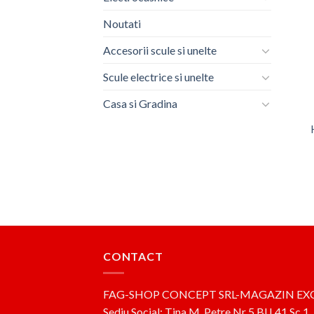
Noutati
Accesorii scule si unelte
Scule electrice si unelte
Casa si Gradina
CONTACT
FAG-SHOP CONCEPT SRL-MAGAZIN EX
Sediu Social: Tina M. Petre,Nr 5,Bl L41,Sc 1