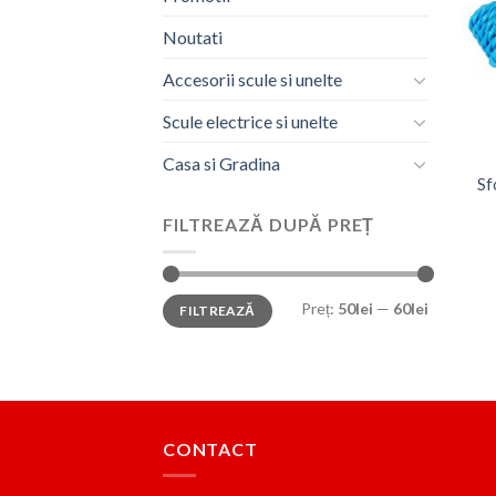
Noutati
Accesorii scule si unelte
Scule electrice si unelte
Casa si Gradina
Sf
FILTREAZĂ DUPĂ PREȚ
Preț
Preț
Preț:
50lei
—
60lei
FILTREAZĂ
minim
maxim
CONTACT