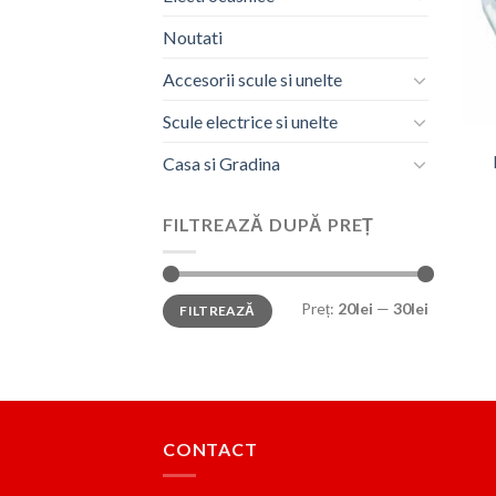
Noutati
Accesorii scule si unelte
Scule electrice si unelte
Casa si Gradina
FILTREAZĂ DUPĂ PREȚ
Preț
Preț
Preț:
20lei
—
30lei
FILTREAZĂ
minim
maxim
CONTACT