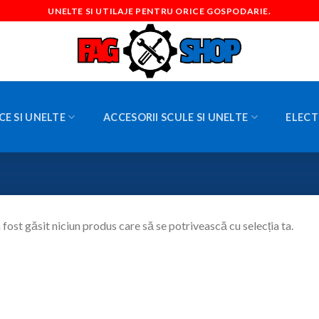
UNELTE SI UTILAJE PENTRU ORICE GOSPODARIE.
CE SI UNELTE
ACCESORII SCULE SI UNELTE
ELECT
 fost găsit niciun produs care să se potrivească cu selecția ta.