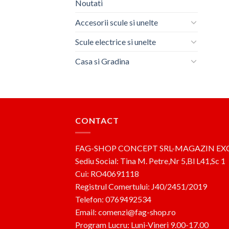
Noutati
Accesorii scule si unelte
Scule electrice si unelte
Casa si Gradina
CONTACT
FAG-SHOP CONCEPT SRL-MAGAZIN EX
Sediu Social: Tina M. Petre,Nr 5,Bl L41,Sc 1
Cui: RO40691118
Registrul Comertului: J40/2451/2019
Telefon: 0769492534
Email: comenzi@fag-shop.ro
Program Lucru: Luni-Vineri 9.00-17.00