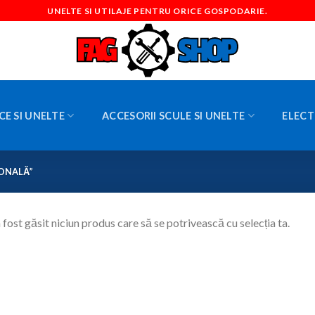
UNELTE SI UTILAJE PENTRU ORICE GOSPODARIE.
CE SI UNELTE
ACCESORII SCULE SI UNELTE
ELECT
IONALĂ”
 fost găsit niciun produs care să se potrivească cu selecția ta.