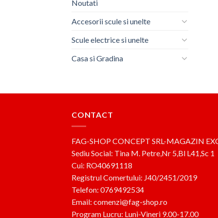
Noutati
Accesorii scule si unelte
Scule electrice si unelte
Casa si Gradina
CONTACT
FAG-SHOP CONCEPT SRL-MAGAZIN EX
Sediu Social: Tina M. Petre,Nr 5,Bl L41,Sc 1
Cui: RO40691118
Registrul Comertului: J40/2451/2019
Telefon: 0769492534
Email: comenzi@fag-shop.ro
Program Lucru: Luni-Vineri 9.00-17.00