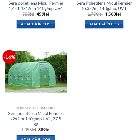
Sera polietilena Micul Fermier
Sera Polietilena Micul Fermier
1.4×1.4×1.9 m 140g/mp UV4
8x3x2m, 140g/mp, UV4
Prețul
Prețul
Prețul
Prețul
550
lei
459
lei
1,750
lei
1,583
lei
inițial
curent
inițial
curent
a
este:
a
este:
ADAUGĂ ÎN COȘ
ADAUGĂ ÎN COȘ
fost:
459lei.
fost:
1,583lei.
550lei.
1,750lei.
-16%
SERE SI PLASE UMBRIRE
Sera polietilena Micul Fermier,
x2x2 m 140g/mp UV4, 27.5
kg
Prețul
Prețul
1,055
lei
889
lei
inițial
curent
a
este:
ADAUGĂ ÎN COȘ