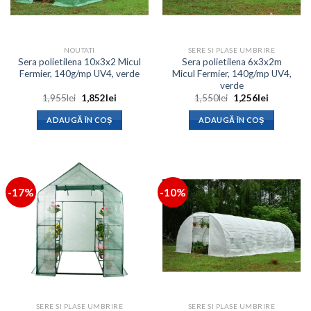
NOUTATI
SERE SI PLASE UMBRIRE
Sera polietilena 10x3x2 Micul
Sera polietilena 6x3x2m
Fermier, 140g/mp UV4, verde
Micul Fermier, 140g/mp UV4,
verde
Prețul
Prețul
Prețul
Prețul
1,955
lei
1,852
lei
1,550
lei
1,256
lei
inițial
curent
inițial
curent
a
este:
a
este:
ADAUGĂ ÎN COȘ
ADAUGĂ ÎN COȘ
fost:
1,852lei.
fost:
1,256lei.
1,955lei.
1,550lei.
-17%
-10%
SERE SI PLASE UMBRIRE
SERE SI PLASE UMBRIRE