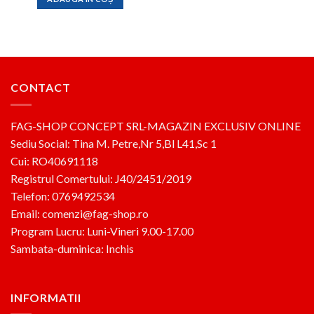
fost:
889lei.
1,055lei.
CONTACT
FAG-SHOP CONCEPT SRL-MAGAZIN EXCLUSIV ONLINE
Sediu Social: Tina M. Petre,Nr 5,Bl L41,Sc 1
Cui: RO40691118
Registrul Comertului: J40/2451/2019
Telefon: 0769492534
Email: comenzi@fag-shop.ro
Program Lucru: Luni-Vineri 9.00-17.00
Sambata-duminica: Inchis
INFORMATII