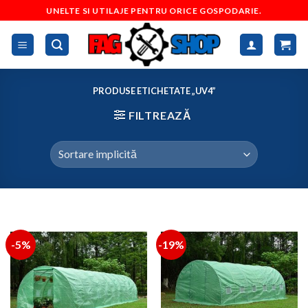
Skip
UNELTE SI UTILAJE PENTRU ORICE GOSPODARIE.
to
content
PRODUSE ETICHETATE „UV4”
FILTREAZĂ
-5%
-19%