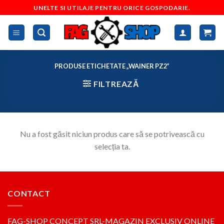
Skip
UNELTE SI UTILAJE PENTRU ORICE GOSPODARIE.
to
content
PRODUSE ETICHETATE „WAINER PZ2”
FILTREAZĂ
Nu a fost găsit niciun produs care să se potrivească cu
selecția ta.
CONTACT
FAG-SHOP CONCEPT SRL-MAGAZIN EXCLUSIV ONLINE