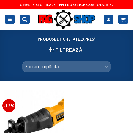
Skip
UNELTE SI UTILAJE PENTRU ORICE GOSPODARIE.
to
content
PRODUSE ETICHETATE „XPRES”
FILTREAZĂ
-13%