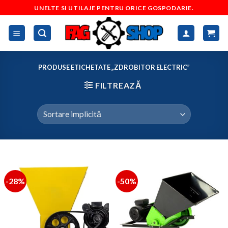
Skip
UNELTE SI UTILAJE PENTRU ORICE GOSPODARIE.
to
content
PRODUSE ETICHETATE „ZDROBITOR ELECTRIC”
FILTREAZĂ
-28%
-50%