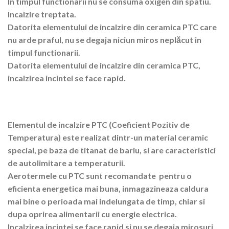
In timpul functionarii nu se consuma oxigen din spatiu.
Incalzire treptata.
Datorita elementului de incalzire din ceramica PTC care
nu arde praful, nu se degaja niciun miros neplăcut in
timpul functionarii.
Datorita elementului de incalzire din ceramica PTC,
incalzirea incintei se face rapid.
Elementul de incalzire
PTC
(Coeficient Pozitiv de
Temperatura) este realizat dintr-un material ceramic
special, pe baza de titanat de bariu, si are caracteristici
de autolimitare a temperaturii.
Aerotermele cu PTC sunt recomandate pentru o
eficienta energetica mai buna, inmagazineaza caldura
mai bine o perioada mai indelungata de timp, chiar si
dupa oprirea alimentarii cu energie electrica.
Incalzirea incintei se face rapid si nu se degaja mirosuri