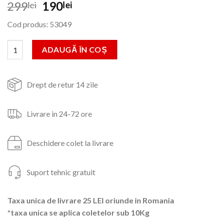
Prețul
Prețul
299
190
lei
lei
inițial
curent
Cod produs: 53049
a
este:
fost:
190lei.
Cantitate Aeroterma electrica INTENSIV, 230V PRO 2kW PTC
ADAUGĂ ÎN COȘ
299lei.
Drept de retur 14 zile
Livrare in 24-72 ore
Deschidere colet la livrare
Suport tehnic gratuit
Taxa unica de livrare 25 LEI oriunde in Romania
*taxa unica se aplica coletelor sub 10Kg