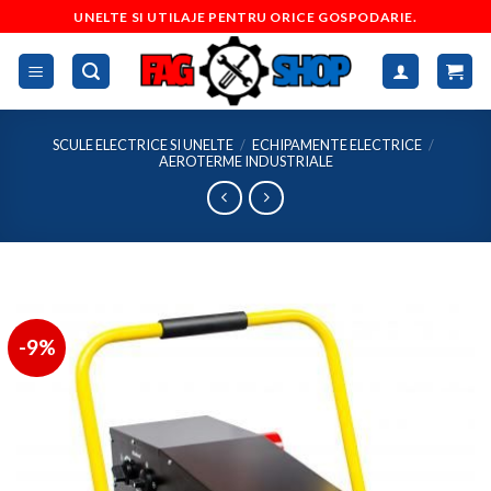
Skip
UNELTE SI UTILAJE PENTRU ORICE GOSPODARIE.
to
content
SCULE ELECTRICE SI UNELTE
/
ECHIPAMENTE ELECTRICE
/
AEROTERME INDUSTRIALE
-9%