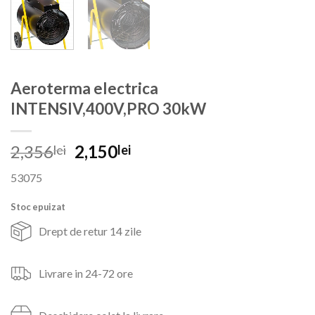
Aeroterma electrica
INTENSIV,400V,PRO 30kW
Prețul
Prețul
2,356
2,150
lei
lei
inițial
curent
53075
a
este:
fost:
2,150lei.
Stoc epuizat
2,356lei.
Drept de retur 14 zile
Livrare in 24-72 ore