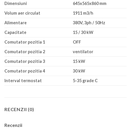
Dimensiuni
645x565x860 mm
Volum aer circulat
1911 m3/h
Alimentare
380V, 3ph / 50Hz
Capacitate
15 / 30 kW
Comutator pozitia 1
OFF
Comutator pozitia 2
ventilator
Comutator pozitia 3
15 kW
Comutator pozitia 4
30 kW
Interval termostat
5-35 grade C
RECENZII (0)
Recenzii