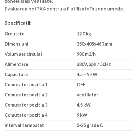
zonele slab ventilate.
Evaluarea pe IPX4 pentru a fi utilizate în zone umede.
Specificatii:
Greutate
12.0 kg
Dimensiuni
350x405x460 mm
Volum aer circulat
980 m3/h
Alimentare
380V, 3ph / 50Hz
Capacitate
4.5 – 9 kW
Comutator pozitia 1
OFF
Comutator pozitia 2
ventilator
Comutator pozitia 3
4.5 kW
Comutator pozitia 4
9 kW
Interval termostat
5-35 grade C