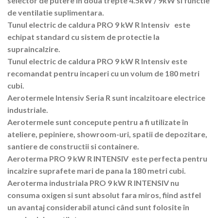
selector de putere in doua trepte 4.5kW / 9kW si functie
de ventilatie suplimentara.
Tunul electric de caldura PRO 9 kW R Intensiv este
echipat standard cu sistem de protectie la
supraincalzire.
Tunul electric de caldura PRO 9 kW R Intensiv este
recomandat pentru incaperi cu un volum de 180 metri
cubi.
Aerotermele Intensiv Seria R sunt incalzitoare electrice
industriale.
Aerotermele sunt concepute pentru a fi utilizate în
ateliere, pepiniere, showroom-uri, spatii de depozitare,
santiere de constructii si containere.
Aeroterma PRO 9 kW R INTENSIV este perfecta pentru
incalzire suprafete mari de pana la 180 metri cubi.
Aeroterma industriala PRO 9 kW R INTENSIV nu
consuma oxigen si sunt absolut fara miros, fiind astfel
un avantaj considerabil atunci când sunt folosite în