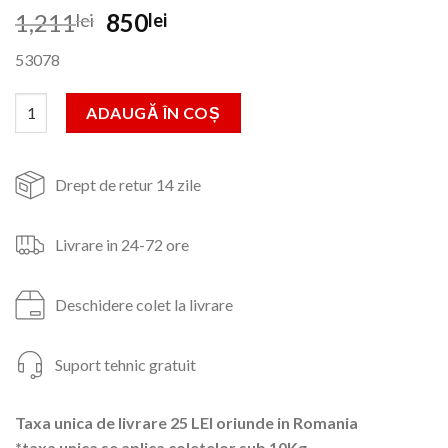
Prețul
Prețul
1,211
850
lei
lei
inițial
curent
53078
a
este:
fost:
850lei.
Cantitate Aeroterma electrica INTENSIV,400V,PRO 9kW
ADAUGĂ ÎN COȘ
1,211lei.
Drept de retur 14 zile
Livrare in 24-72 ore
Deschidere colet la livrare
Suport tehnic gratuit
Taxa unica de livrare 25 LEI oriunde in Romania
*taxa unica se aplica coletelor sub 10Kg