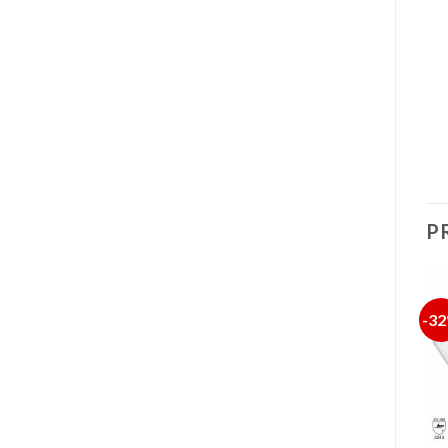
P
-34%
-35%
-3