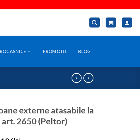
ROCASNICE
PROMOTII
BLOG
oane externe atasabile la
 art. 2650 (Peltor)