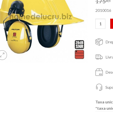
175
lei
2010016
Cantitate 
Drep
Livr
Desc
Supo
Taxa unic
*taxa uni