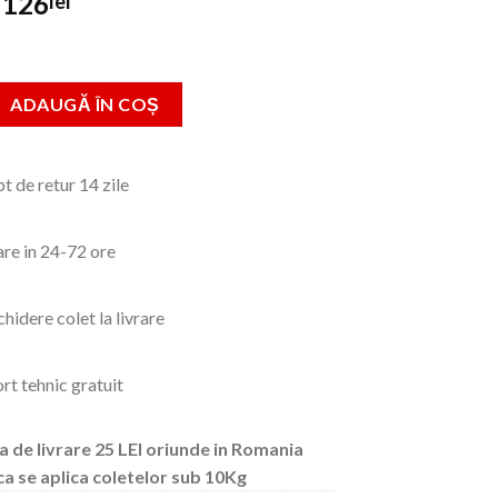
Prețul
Prețul
126
lei
inițial
curent
a
este:
fost:
126lei.
Antifoane externe atasabile la casca, art. 2650 (Peltor)
ADAUGĂ ÎN COȘ
175lei.
t de retur 14 zile
are in 24-72 ore
hidere colet la livrare
rt tehnic gratuit
a de livrare 25 LEI oriunde in Romania
ca se aplica coletelor sub 10Kg