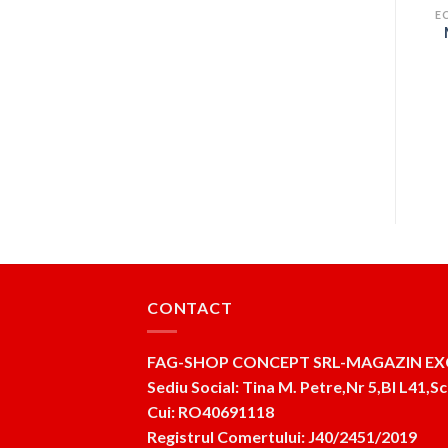
ECHIPAMENTE PROTECTIA MUNCII
ECHIPAMENTE PROTECTIA MUNCII
Manusa de protectie
GENUNCHIERE, ART.
Montone, art. 1540
90800
Prețul
Prețul
Prețul
Prețul
35
lei
23
lei
34
lei
22
lei
t
inițial
curent
inițial
curent
a
este:
a
este:
ADAUGĂ ÎN COȘ
ADAUGĂ ÎN COȘ
fost:
23lei.
fost:
22lei.
35lei.
34lei.
CONTACT
FAG-SHOP CONCEPT SRL-MAGAZIN EX
Sediu Social: Tina M. Petre,Nr 5,Bl L41,Sc
Cui: RO40691118
Registrul Comertului: J40/2451/2019