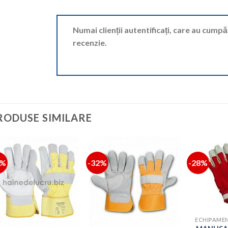
Numai clienții autentificați, care au cump
recenzie.
RODUSE SIMILARE
2%
-32%
-28%