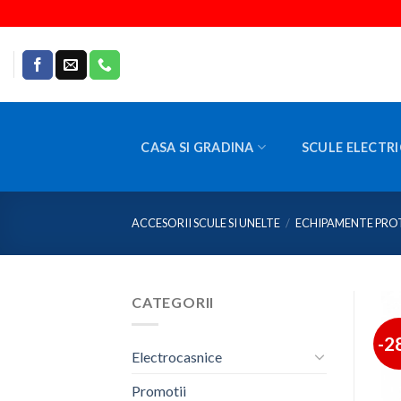
Skip
to
content
CASA SI GRADINA
SCULE ELECTRI
ACCESORII SCULE SI UNELTE
/
ECHIPAMENTE PRO
CATEGORII
-2
Electrocasnice
Promotii