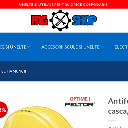
UNELTE SI UTILAJE PENTRU ORICE GOSPODARIE.
CE SI UNELTE
ACCESORII SCULE SI UNELTE
ELECT
TECTIA MUNCII
Antif
8%
casca,