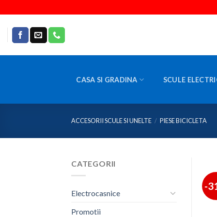
Skip
to
content
CASA SI GRADINA
SCULE ELECTRI
ACCESORII SCULE SI UNELTE
/
PIESE BICICLETA
CATEGORII
-3
Electrocasnice
Promotii