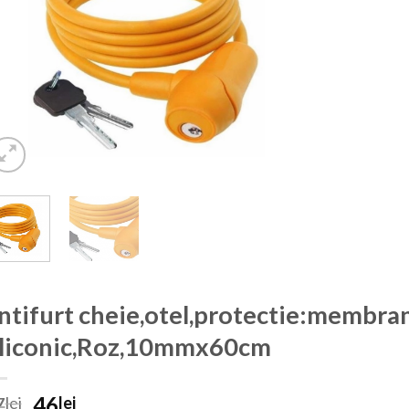
ntifurt cheie,otel,protectie:membra
iliconic,Roz,10mmx60cm
Prețul
Prețul
7
46
lei
lei