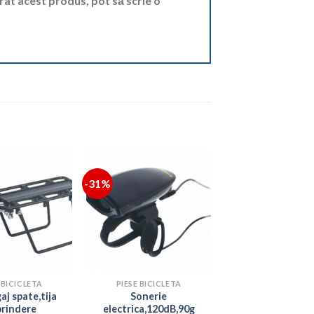
ărat acest produs, pot să scrie o
-31%
 BICICLETA
PIESE BICICLETA
aj spate,tija
Sonerie
prindere
electrica,120dB,90g