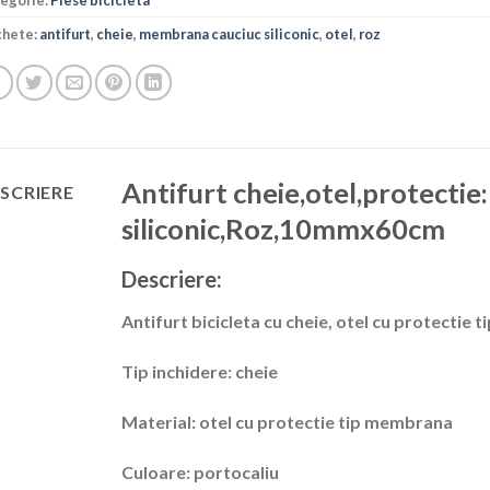
egorie:
Piese bicicleta
chete:
antifurt
,
cheie
,
membrana cauciuc siliconic
,
otel
,
roz
Antifurt cheie,otel,protecti
SCRIERE
siliconic,Roz,10mmx60cm
Descriere:
Antifurt bicicleta cu cheie, otel cu protecti
Tip inchidere: cheie
Material: otel cu protectie tip membrana
Culoare: portocaliu