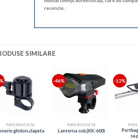
Numai clienții autentificați, care au cump
recenzie.
RODUSE SIMILARE
7%
-46%
-12%
PIESE BICICLETA
PIESE BICICLETA
PIESE
Portbag
onerie ghidon,clapeta
Lanterna cob,(KK-600)
sa,