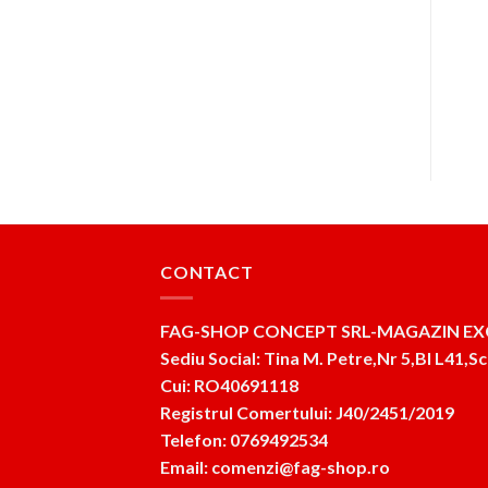
reincarcabila prin USB,2
functii,carcasa
LED-uri albe,3 functii
aluminiu
Prețul
Prețul
Prețul
Prețul
75
lei
52
lei
68
lei
45
lei
t
inițial
curent
inițial
curent
a
este:
a
este:
ADAUGĂ ÎN COȘ
ADAUGĂ ÎN COȘ
fost:
52lei.
fost:
45lei.
75lei.
68lei.
CONTACT
FAG-SHOP CONCEPT SRL-MAGAZIN EX
Sediu Social: Tina M. Petre,Nr 5,Bl L41,Sc
Cui: RO40691118
Registrul Comertului: J40/2451/2019
Telefon: 0769492534
Email: comenzi@fag-shop.ro