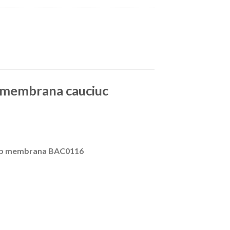
e:membrana cauciuc
e tip membrana BAC0116