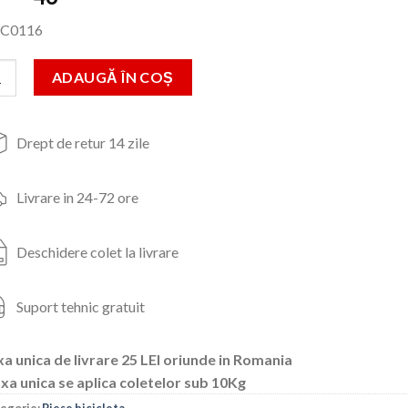
inițial
curent
C0116
a
este:
fost:
46lei.
titate Antifurt cheie,otel,protectie:membrana cauciuc siliconic
ADAUGĂ ÎN COȘ
67lei.
Drept de retur 14 zile
Livrare in 24-72 ore
Deschidere colet la livrare
Suport tehnic gratuit
a unica de livrare 25 LEI oriunde in Romania
xa unica se aplica coletelor sub 10Kg