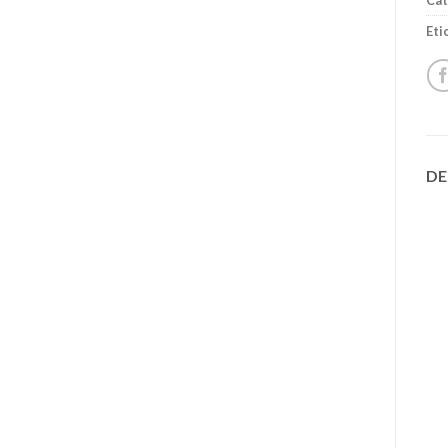
Cat
Eti
DE