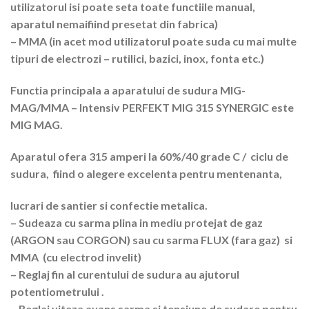
utilizatorul isi poate seta toate functiile manual,
aparatul nemaifiind presetat din fabrica)
– MMA (in acet mod utilizatorul poate suda cu mai multe
tipuri de electrozi – rutilici, bazici, inox, fonta etc.)
Functia principala a aparatului de sudura MIG-
MAG/MMA – Intensiv PERFEKT MIG 315 SYNERGIC este
MIG MAG.
Aparatul ofera 315 amperi la 60%/40 grade C / ciclu de
sudura, fiind o alegere excelenta pentru mentenanta,
lucrari de santier si confectie metalica.
– Sudeaza cu sarma plina in mediu protejat de gaz
(ARGON sau CORGON) sau cu sarma FLUX (fara gaz) si
MMA (cu electrod invelit)
– Reglaj fin al curentului de sudura au ajutorul
potentiometrului .
– Reglaj viteza avans sarma si tensiune de sudare pentru