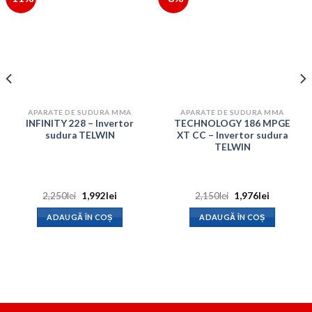
APARATE DE SUDURA MMA
APARATE DE SUDURA MMA
INFINITY 228 – Invertor
TECHNOLOGY 186 MPGE
sudura TELWIN
XT CC – Invertor sudura
TELWIN
Prețul
Prețul
Prețul
Prețul
2,250
lei
1,992
lei
2,150
lei
1,976
lei
inițial
curent
inițial
curent
a
este:
a
este:
ADAUGĂ ÎN COȘ
ADAUGĂ ÎN COȘ
fost:
1,992lei.
fost:
1,976lei.
2,250lei.
2,150lei.