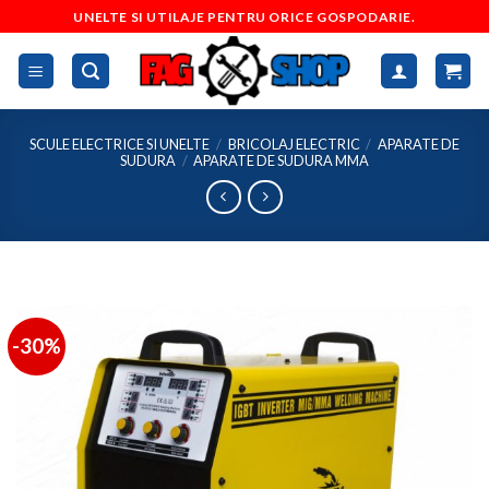
Skip
UNELTE SI UTILAJE PENTRU ORICE GOSPODARIE.
to
content
SCULE ELECTRICE SI UNELTE
/
BRICOLAJ ELECTRIC
/
APARATE DE
SUDURA
/
APARATE DE SUDURA MMA
-30%