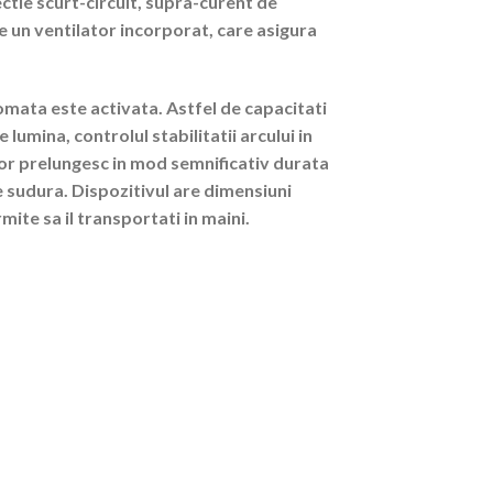
ectie scurt-circuit, supra-curent de
e un ventilator incorporat, care asigura
omata este activata. Astfel de capacitati
 lumina, controlul stabilitatii arcului in
zilor prelungesc in mod semnificativ durata
e sudura. Dispozitivul are dimensiuni
ite sa il transportati in maini.