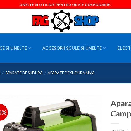
UNELTE SI UTILAJE PENTRU ORICE GOSPODARIE.
CE SI UNELTE
ACCESORII SCULE SI UNELTE
ELECT
C
/
APARATE DE SUDURA
/
APARATE DE SUDURA MMA
Apara
0%
Camp