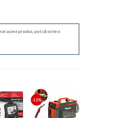
ărat acest produs, pot să scrie o
-12%