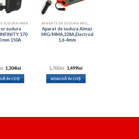
DE SUDURA MMA
APARATE DE SUDURA MIG-MAG
tor sudura
Aparat de sudura Almaz
INFINITY 170
MIG/MMA,328A,Electrod
.0 mm 150A
1,6-4mm
Prețul
Prețul
Prețul
Prețul
lei
1,304
lei
1,705
lei
1,499
lei
inițial
curent
inițial
curent
a
este:
a
este:
GĂ ÎN COȘ
ADAUGĂ ÎN COȘ
fost:
1,304lei.
fost:
1,499lei.
1,500lei.
1,705lei.