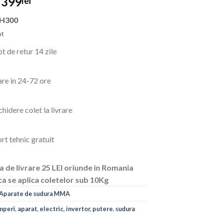
Prețul
Prețul
399
lei
inițial
curent
H300
a
este:
fost:
399lei.
at
499lei.
t de retur 14 zile
are in 24-72 ore
hidere colet la livrare
rt tehnic gratuit
a de livrare 25 LEI oriunde in Romania
ca se aplica coletelor sub 10Kg
Aparate de sudura MMA
mperi
,
aparat
,
electric
,
invertor
,
putere
,
sudura