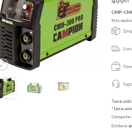
499
lei
CMP-CM
Stoc epuiz
Drep
Livr
Desc
Supo
Taxa unic
*taxa uni
Categorie:
Etichete:
a