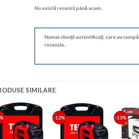
Nu există recenzii până acum.
Numai clienții autentificați, care au cump
recenzie.
RODUSE SIMILARE
3%
-12%
-13%