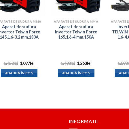
PARATE DE SUDURA MMA
APARATE DE SUDURA MMA
APARATE 
Aparat de sudura
Aparat de sudura
Inver
Invertor Telwin Force
Invertor Telwin Force
TELWIN 
145,1.6-3.2 mm,130A
165,1.6-4 mm,150A
1.6-4
Prețul
Prețul
Prețul
Prețul
1,423
lei
1,097
lei
1,438
lei
1,263
lei
1,500
inițial
curent
inițial
curent
a
este:
a
este:
ADAUGĂ ÎN COȘ
ADAUGĂ ÎN COȘ
ADAU
fost:
1,097lei.
fost:
1,263lei.
1,423lei.
1,438lei.
INFORMATII