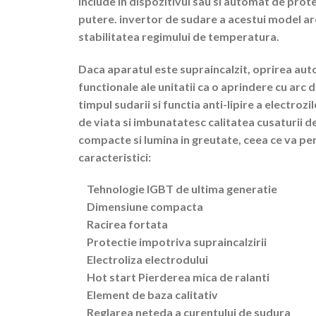
Include in dispozitivul sau si automat de prot
putere. invertor de sudare a acestui model ar
stabilitatea regimului de temperatura.
Daca aparatul este supraincalzit, oprirea aut
functionale ale unitatii ca o aprindere cu arc de
timpul sudarii si functia anti-lipire a electro
de viata si imbunatatesc calitatea cusaturii d
compacte si lumina in greutate, ceea ce va perm
caracteristici:
Tehnologie IGBT de ultima generatie
Dimensiune compacta
Racirea fortata
Protectie impotriva supraincalzirii
Electroliza electrodului
Hot start Pierderea mica de ralanti
Element de baza calitativ
Reglarea neteda a curentului de sudura