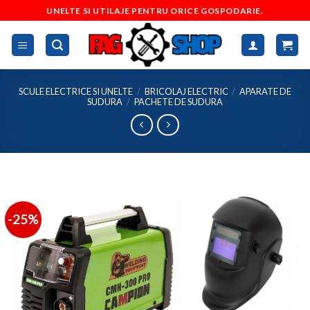
Skip
UNELTE SI UTILAJE PENTRU ORICE GOSPODARIE.
to
content
SCULE ELECTRICE SI UNELTE
/
BRICOLAJ ELECTRIC
/
APARATE DE
SUDURA
/
PACHETE DE SUDURA
-25%