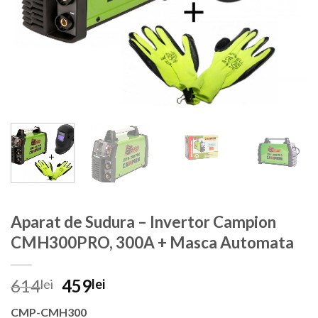
Aparat de Sudura – Invertor Campion
CMH300PRO, 300A + Masca Automata
Prețul
Prețul
614
459
lei
lei
inițial
curent
CMP-CMH300