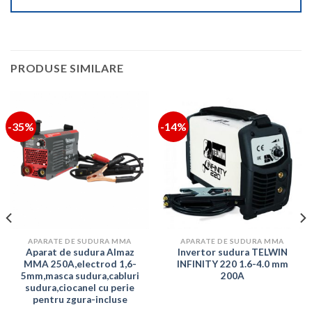
PRODUSE SIMILARE
-35%
-14%
APARATE DE SUDURA MMA
APARATE DE SUDURA MMA
Aparat de sudura Almaz
Invertor sudura TELWIN
MMA 250A,electrod 1,6-
INFINITY 220 1.6-4.0 mm
5mm,masca sudura,cabluri
200A
sudura,ciocanel cu perie
pentru zgura-incluse