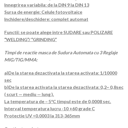
Innegrirea variabila: de la DIN 9 la DIN 13
Sursa de energie: Celule fotovoltaice
Inchidere/deschidere: complet automat
Functii: se poate alege intre SUDARE sau POLIZARE
“WELDING”/ “GRINDING”
Timpi de reactie masca de Sudura Automata cu 3 Reglaje
MIG/TIG/MMA:
a)De la starea dezactivata la starea activata: 1/10000
sec
b)De la starea activata la starea dezactivata: 0,2~ 0,8sec
( scurt — mediu — lung ).
La temperatura de – 5°C timpul este de 0,0008 sec.
Interval temperatura lucru -10 +60 grade C
Protectie UV <0.0003 la 313-365mm