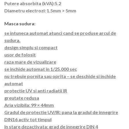
Putere absorbita (kVA):5.2
Diametru electrozi: 1.5mm > 5mm
Masca sudura:
se intuneca automat atunci cand se produse arcul de
sudura.
design simplu si compact
usor de folosit
raza mare de vizualizare
se inchide automat in 1/25.000 sec
nu trebuie pornita sau oprita – se deschide si inchide
automat
protectie UV si anti radiatii IR
greutate redusa
Aria vizibila: 99 × 44mm
Gradul de protectie UV/IR: pana la gradul de innegrire
DIN16 activ tot timpul
In stare dezactivata: grad de innegrire DIN 4