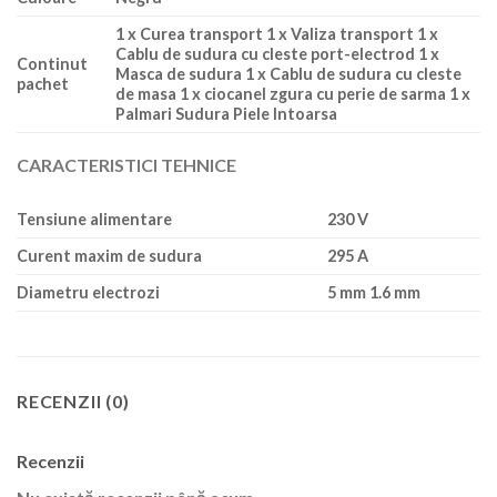
1 x Curea transport 1 x Valiza transport 1 x
Cablu de sudura cu cleste port-electrod 1 x
Continut
Masca de sudura 1 x Cablu de sudura cu cleste
pachet
de masa 1 x ciocanel zgura cu perie de sarma 1 x
Palmari Sudura Piele Intoarsa
CARACTERISTICI TEHNICE
Tensiune alimentare
230 V
Curent maxim de sudura
295 A
Diametru electrozi
5 mm 1.6 mm
RECENZII (0)
Recenzii