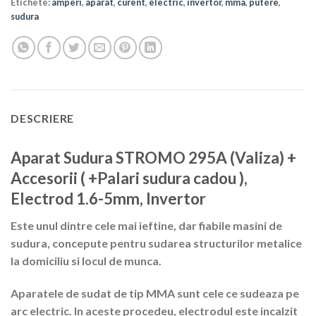
Etichete:
amperi
,
aparat
,
curent
,
electric
,
invertor
,
mma
,
putere
,
sudura
DESCRIERE
Aparat Sudura STROMO 295A (Valiza) +
Accesorii ( +Palari sudura cadou ),
Electrod 1.6-5mm, Invertor
Este unul dintre cele mai ieftine, dar fiabile masini de
sudura, concepute pentru sudarea structurilor metalice
la domiciliu si locul de munca.
Aparatele de sudat de tip MMA sunt cele ce sudeaza pe
arc electric. In aceste procedeu, electrodul este incalzit