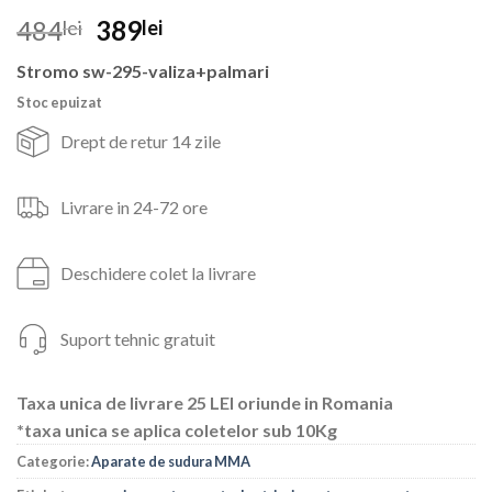
Prețul
Prețul
484
389
lei
lei
inițial
curent
Stromo sw-295-valiza+palmari
a
este:
fost:
389lei.
Stoc epuizat
484lei.
Drept de retur 14 zile
Livrare in 24-72 ore
Deschidere colet la livrare
Suport tehnic gratuit
Taxa unica de livrare 25 LEI oriunde in Romania
*taxa unica se aplica coletelor sub 10Kg
Categorie:
Aparate de sudura MMA