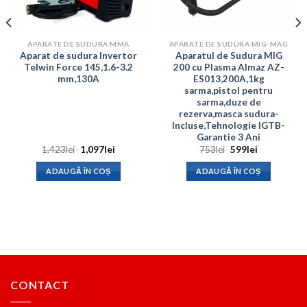
APARATE DE SUDURA MMA
APARATE DE SUDURA MIG-MAG
Aparat de sudura Invertor
Aparatul de Sudura MIG
Telwin Force 145,1.6-3.2
200 cu Plasma Almaz AZ-
mm,130A
ES013,200A,1kg
sarma,pistol pentru
sarma,duze de
rezerva,masca sudura-
Incluse,Tehnologie IGTB-
Garantie 3 Ani
Prețul
Prețul
Prețul
Prețul
1,423
lei
1,097
lei
753
lei
599
lei
inițial
curent
inițial
curent
a
este:
a
este:
ADAUGĂ ÎN COȘ
ADAUGĂ ÎN COȘ
.
fost:
1,097lei.
fost:
599lei.
1,423lei.
753lei.
CONTACT