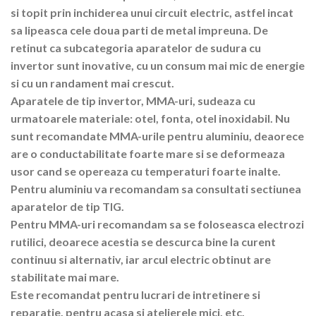
si topit prin inchiderea unui circuit electric, astfel incat
sa lipeasca cele doua parti de metal impreuna. De
retinut ca subcategoria aparatelor de sudura cu
invertor sunt inovative, cu un consum mai mic de energie
si cu un randament mai crescut.
Aparatele de tip invertor, MMA-uri, sudeaza cu
urmatoarele materiale: otel, fonta, otel inoxidabil. Nu
sunt recomandate MMA-urile pentru aluminiu, deaorece
are o conductabilitate foarte mare si se deformeaza
usor cand se opereaza cu temperaturi foarte inalte.
Pentru aluminiu va recomandam sa consultati sectiunea
aparatelor de tip TIG.
Pentru MMA-uri recomandam sa se foloseasca electrozi
rutilici, deoarece acestia se descurca bine la curent
continuu si alternativ, iar arcul electric obtinut are
stabilitate mai mare.
Este recomandat pentru lucrari de intretinere si
reparatie, pentru acasa si atelierele mici, etc.