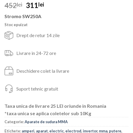
Prețul
Prețul
452
311
lei
lei
inițial
curent
Stromo SW250A
a
este:
fost:
311lei.
Stoc epuizat
452lei.
Drept de retur 14 zile
Livrare in 24-72 ore
Deschidere colet la livrare
Suport tehnic gratuit
Taxa unica de livrare 25 LEI oriunde in Romania
*taxa unica se aplica coletelor sub 10Kg
Categorie:
Aparate de sudura MMA
Etichete:
amperi
,
aparat
,
electric
,
electrod
,
invertor
,
mma
,
putere
,