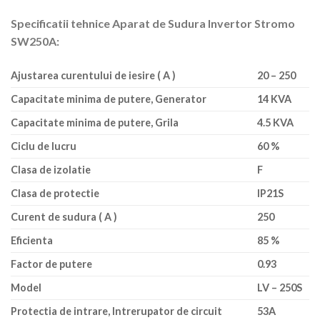
Specificatii tehnice Aparat de Sudura Invertor Stromo
SW250A:
Ajustarea curentului de iesire ( A )
20 – 250
Capacitate minima de putere, Generator
14 KVA
Capacitate minima de putere, Grila
4.5 KVA
Ciclu de lucru
60 %
Clasa de izolatie
F
Clasa de protectie
IP21S
Curent de sudura ( A )
250
Eficienta
85 %
Factor de putere
0.93
Model
LV – 250S
Protectia de intrare, Intrerupator de circuit
53A