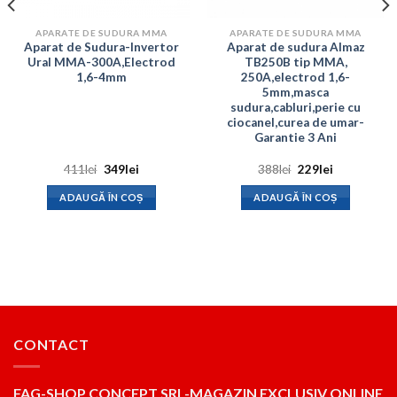
APARATE DE SUDURA MMA
APARATE DE SUDURA MMA
Aparat de Sudura-Invertor
Aparat de sudura Almaz
Ural MMA-300A,Electrod
TB250B tip MMA,
1,6-4mm
250A,electrod 1,6-
5mm,masca
sudura,cabluri,perie cu
ciocanel,curea de umar-
Garantie 3 Ani
Prețul
Prețul
Prețul
Prețul
411
lei
349
lei
388
lei
229
lei
inițial
curent
inițial
curent
a
este:
a
este:
ADAUGĂ ÎN COȘ
ADAUGĂ ÎN COȘ
.
fost:
349lei.
fost:
229lei.
411lei.
388lei.
CONTACT
FAG-SHOP CONCEPT SRL-MAGAZIN EXCLUSIV ONLINE