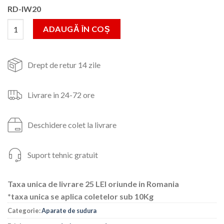
inițial
curent
RD-IW20
a
este:
fost:
788lei.
Cantitate Aparat de sudura tip invertor Raider RD-IW20, 20-20
ADAUGĂ ÎN COȘ
1,200lei.
Drept de retur 14 zile
Livrare in 24-72 ore
Deschidere colet la livrare
Suport tehnic gratuit
Taxa unica de livrare 25 LEI oriunde in Romania
*taxa unica se aplica coletelor sub 10Kg
Categorie:
Aparate de sudura