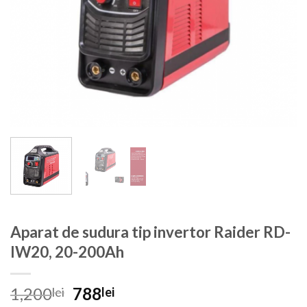
Aparat de sudura tip invertor Raider RD-
IW20, 20-200Ah
Prețul
Prețul
1,200
788
lei
lei