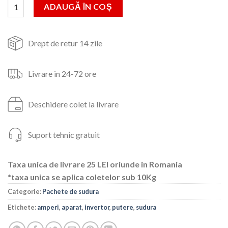
Cantitate Aparat sudura Invertor Telwin Force 165 + Masca crist
ADAUGĂ ÎN COȘ
1,950lei.
Drept de retur 14 zile
Livrare in 24-72 ore
Deschidere colet la livrare
Suport tehnic gratuit
Taxa unica de livrare 25 LEI oriunde in Romania
*taxa unica se aplica coletelor sub 10Kg
Categorie:
Pachete de sudura
Etichete:
amperi
,
aparat
,
invertor
,
putere
,
sudura