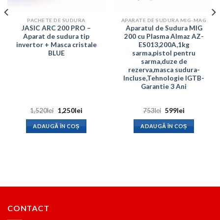
PACHETE DE SUDURA
APARATE DE SUDURA MIG-MAG
JASIC ARC 200 PRO –
Aparatul de Sudura MIG
Aparat de sudura tip
200 cu Plasma Almaz AZ-
invertor + Masca cristale
ES013,200A,1kg
BLUE
sarma,pistol pentru
sarma,duze de
rezerva,masca sudura-
Incluse,Tehnologie IGTB-
Garantie 3 Ani
Prețul
Prețul
Prețul
Prețul
1,520
lei
1,250
lei
753
lei
599
lei
inițial
curent
inițial
curent
a
este:
a
este:
ADAUGĂ ÎN COȘ
ADAUGĂ ÎN COȘ
fost:
1,250lei.
fost:
599lei.
1,520lei.
753lei.
CONTACT