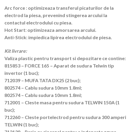
Arc force
: optimizeaza transferul picaturilor de la
electrod la piesa, prevenind stingerea arcului la
contactul electrodului cu piesa.
Hot Start:
optimizeaza amorsarea arcului.
Anti-Stick:
impiedica lipirea electrodului de piesa.
Kit livrare:
Valiza plastic pentru transport si depozitare ce contine:
815853 – FORCE 165 – Aparat de sudura Telwin tip
invertor (1 buc);
712039 – MUFA TATA DX25 (2 buc);
802574 – Cablu sudura 10mm 1.8ml;
802574 – Cablu sudura 10mm 1.8ml;
712001 – Cleste masa pentru sudura TELWIN 150A (1
buc);
712260 – Cleste portelectrod pentru sudura 300 amperi
TELWIN (1 buc);
712139 – Perie cu ciocanel pentru a indeparta zgura