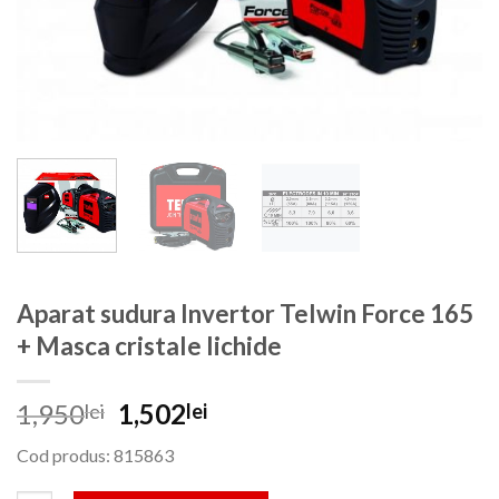
Aparat sudura Invertor Telwin Force 165
+ Masca cristale lichide
Prețul
Prețul
1,950
1,502
lei
lei
inițial
curent
Cod produs: 815863
a
este:
fost:
1,502lei.