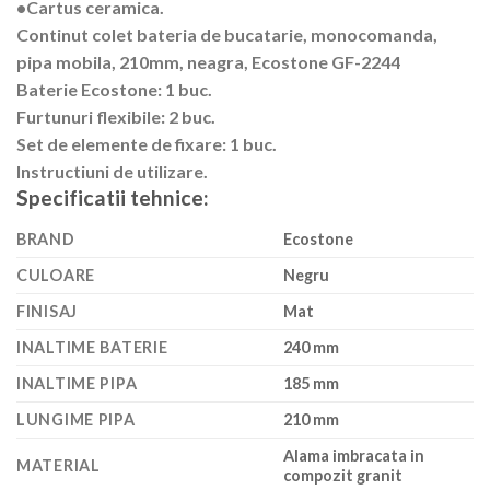
•Cartus ceramica.
Continut colet bateria de bucatarie, monocomanda,
pipa mobila, 210mm, neagra, Ecostone GF-2244
Baterie Ecostone: 1 buc.
Furtunuri flexibile: 2 buc.
Set de elemente de fixare: 1 buc.
Instructiuni de utilizare.
Specificatii tehnice:
BRAND
Ecostone
CULOARE
Negru
FINISAJ
Mat
INALTIME BATERIE
240 mm
INALTIME PIPA
185 mm
LUNGIME PIPA
210 mm
Alama imbracata in
MATERIAL
compozit granit