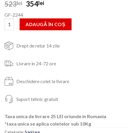
Prețul
Prețul
523
354
lei
lei
inițial
curent
GF-2244
a
este:
Cantitate Baterie monocomanda pipa mobila 210mm negru
fost:
354lei.
ADAUGĂ ÎN COȘ
523lei.
Drept de retur 14 zile
Livrare in 24-72 ore
Deschidere colet la livrare
Suport tehnic gratuit
Taxa unica de livrare 25 LEI oriunde in Romania
*taxa unica se aplica coletelor sub 10Kg
Categorie:
Sanitare