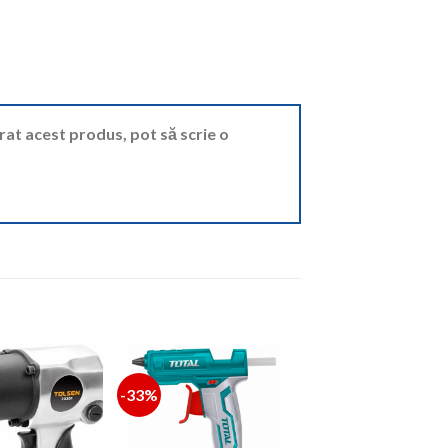
ărat acest produs, pot să scrie o
-33%