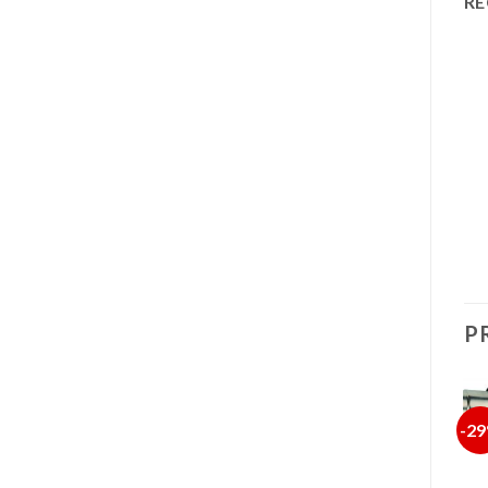
RE
P
-33%
-30%
-2