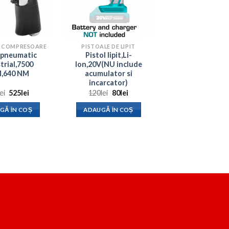
I COMPRESOARE
PISTOALE DE LIPIT
 pneumatic
Pistol lipit,Li-
trial,7500
Ion,20V(NU include
,640 NM
acumulator si
incarcator)
Prețul
Prețul
Prețul
Prețul
lei
525
lei
120
lei
80
lei
inițial
curent
inițial
curent
a
este:
a
este:
GĂ ÎN COȘ
ADAUGĂ ÎN COȘ
fost:
525lei.
fost:
80lei.
674lei.
120lei.