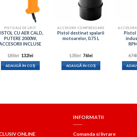
PISTOALE DE LIPIT
ACCESORII COMPRESOARE
ACCESORI
ISTOL CU AER CALD,
Pistol destinat spalarii
Pistol
PUTERE 2000W,
motoarelor, 0.75 L
indus
ACCESORII INCLUSE
RPM
Prețul
Prețul
Prețul
Prețul
185
lei
132
lei
135
lei
76
lei
674
inițial
curent
inițial
curent
a
este:
a
este:
ADAUGĂ ÎN COȘ
ADAUGĂ ÎN COȘ
ADAU
fost:
132lei.
fost:
76lei.
185lei.
135lei.
INFORMATII
CLUSIV ONLINE
Comanda si livrare