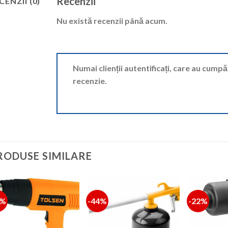
Recenzii
CENZII (0)
Nu există recenzii până acum.
Numai clienții autentificați, care au cump
recenzie.
RODUSE SIMILARE
9%
-44%
-22%