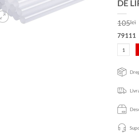
DE LI
105
lei
79111
Cantitate
Drep
Livr
Desc
Supo