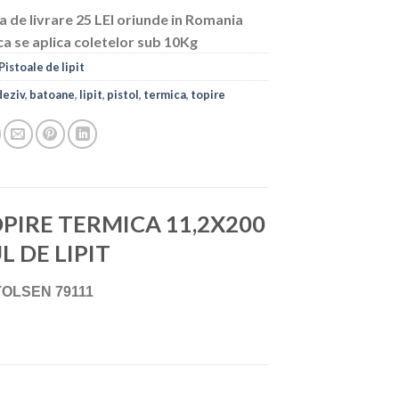
a de livrare 25 LEI oriunde in Romania
ca se aplica coletelor sub 10Kg
Pistoale de lipit
deziv
,
batoane
,
lipit
,
pistol
,
termica
,
topire
PIRE TERMICA 11,2X200
L DE LIPIT
, TOLSEN 79111