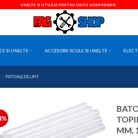
UNELTE SI UTILAJE PENTRU ORICE GOSPODARIE.
CE SI UNELTE
ACCESORII SCULE SI UNELTE
ELECT
C
/
PISTOALE DE LIPIT
BATO
4%
TOPI
MM, 