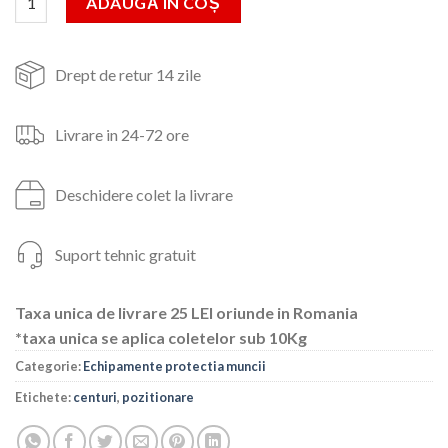
ADAUGĂ ÎN COȘ
167lei.
Drept de retur 14 zile
Livrare in 24-72 ore
Deschidere colet la livrare
Suport tehnic gratuit
Taxa unica de livrare 25 LEI oriunde in Romania
*taxa unica se aplica coletelor sub 10Kg
Categorie:
Echipamente protectia muncii
Etichete:
centuri
,
pozitionare