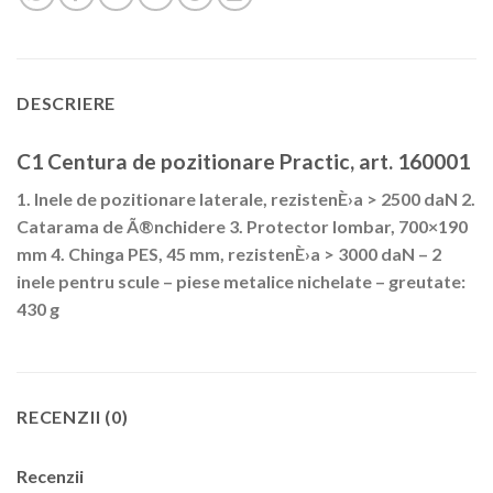
DESCRIERE
C1 Centura de pozitionare Practic, art. 160001
1. Inele de pozitionare laterale, rezistenÈ›a > 2500 daN 2.
Catarama de Ã®nchidere 3. Protector lombar, 700×190
mm 4. Chinga PES, 45 mm, rezistenÈ›a > 3000 daN – 2
inele pentru scule – piese metalice nichelate – greutate:
430 g
RECENZII (0)
Recenzii