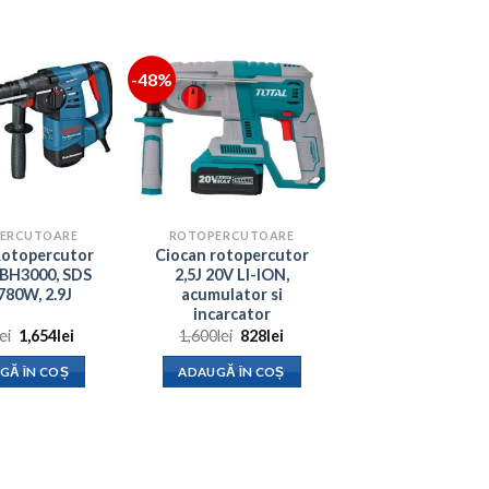
-48%
ERCUTOARE
ROTOPERCUTOARE
Rotopercutor
Ciocan rotopercutor
BH3000, SDS
2,5J 20V LI-ION,
 780W, 2.9J
acumulator si
incarcator
Prețul
Prețul
Prețul
Prețul
lei
1,654
lei
1,600
lei
828
lei
inițial
curent
inițial
curent
a
este:
a
este:
GĂ ÎN COȘ
ADAUGĂ ÎN COȘ
fost:
1,654lei.
fost:
828lei.
1,855lei.
1,600lei.