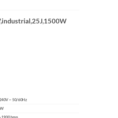
,industrial,25J,1500W
240V ~ 50/60Hz
0W
-1900 bmp