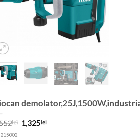
iocan demolator,25J,1500W,industri
Prețul
Prețul
,552
1,325
lei
lei
inițial
curent
215002
a
este: