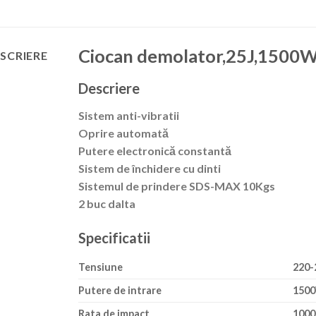
Ciocan demolator,25J,1500W
SCRIERE
Descriere
Sistem anti-vibratii
Oprire automată
Putere electronică constantă
Sistem de închidere cu dinti
Sistemul de prindere SDS-MAX 10Kgs
2 buc dalta
Specificatii
Tensiune
220-
Putere de intrare
150
Rata de impact
1000