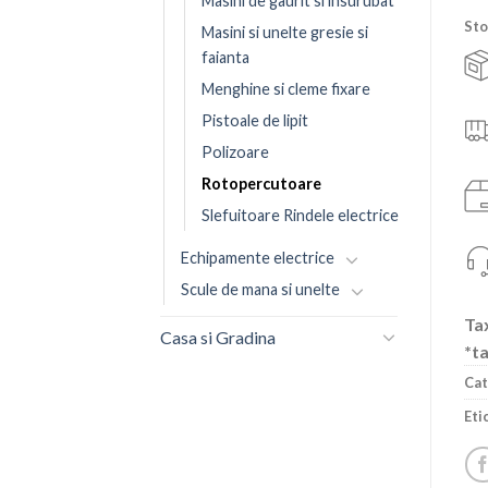
Masini de gaurit si insurubat
Sto
Masini si unelte gresie si
faianta
Menghine si cleme fixare
Pistoale de lipit
Polizoare
Rotopercutoare
Slefuitoare Rindele electrice
Echipamente electrice
Scule de mana si unelte
Tax
Casa si Gradina
*ta
Cat
Eti