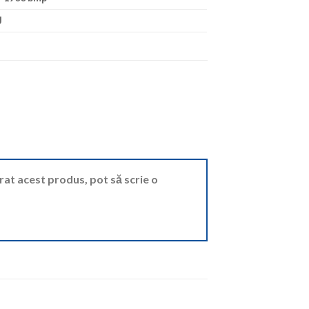
J
ărat acest produs, pot să scrie o