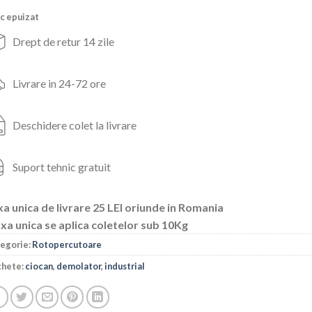
fost:
1,325lei.
c epuizat
1,552lei.
Drept de retur 14 zile
Livrare in 24-72 ore
Deschidere colet la livrare
Suport tehnic gratuit
a unica de livrare 25 LEI oriunde in Romania
xa unica se aplica coletelor sub 10Kg
egorie:
Rotopercutoare
chete:
ciocan
,
demolator
,
industrial