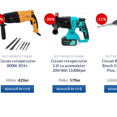
3%
-26%
-11%
ROTOPERCUTOARE
ROTOPERCUTOARE
ROTOP
Ciocan rotopercutor
Ciocan rotopercutor
Ciocan 
800W, SDS+
2.2J cu acumulator
Bosch G
20V/4Ah 11000rpm
Plus,
Prețul
Prețul
Prețul
Prețul
895
lei
425
lei
784
lei
579
lei
1,855
inițial
curent
inițial
curent
a
este:
a
este:
ADAUGĂ ÎN COȘ
ADAUGĂ ÎN COȘ
ADAU
fost:
425lei.
fost:
579lei.
895lei.
784lei.