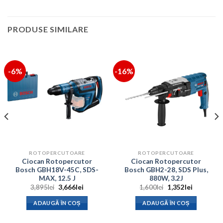
PRODUSE SIMILARE
-6%
-16%
ROTOPERCUTOARE
ROTOPERCUTOARE
Ciocan Rotopercutor
Ciocan Rotopercutor
Bosch GBH18V-45C, SDS-
Bosch GBH2-28, SDS Plus,
MAX, 12.5 J
880W, 3.2J
Prețul
Prețul
Prețul
Prețul
3,895
lei
3,666
lei
1,600
lei
1,352
lei
inițial
curent
inițial
curent
a
este:
a
este:
ADAUGĂ ÎN COȘ
ADAUGĂ ÎN COȘ
fost:
3,666lei.
fost:
1,352lei.
3,895lei.
1,600lei.