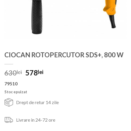
CIOCAN ROTOPERCUTOR SDS+, 800 W
Prețul
Prețul
630
578
lei
lei
inițial
curent
79510
a
este:
fost:
578lei.
Stoc epuizat
630lei.
Drept de retur 14 zile
Livrare in 24-72 ore