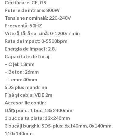
Certificare:
CE, GS
Putere de intrare:
800W
Tensiune nominală:
220-240V
Frecvență:
50HZ
Viteză fără sarcină:
0-1200r / min
Rata de impact:
0-5500bpm
Energia de impact:
2,8J
Capacitate de foraj
:
– Oțel: 13mm
– Beton: 26mm
– Lemn: 40mm
SDS plus mandrina
Fișă și cablu
: VDE 2m
Accesoriile conțin:
Dălți punct 1 buc: 13x2400mm
1 buc dalta plata: 13x240mm
3 bucăți burghiu SDS-plus: 6x140mm, 8x140mm,
110x140mm