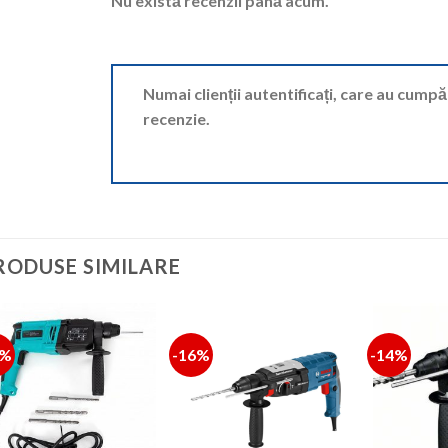
Nu există recenzii până acum.
Numai clienții autentificați, care au cump
recenzie.
RODUSE SIMILARE
1%
-16%
-14%