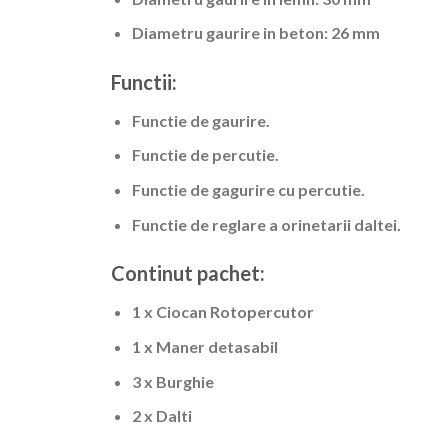
Diametru gaurire in beton: 26 mm
Functii:
Functie de gaurire.
Functie de percutie.
Functie de gagurire cu percutie.
Functie de reglare a orinetarii daltei.
Continut pachet:
1 x Ciocan Rotopercutor
1 x Maner detasabil
3 x Burghie
2 x Dalti