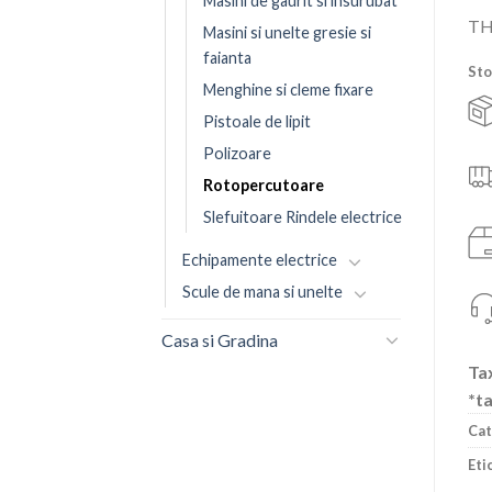
Masini de gaurit si insurubat
TH
Masini si unelte gresie si
faianta
Sto
Menghine si cleme fixare
Pistoale de lipit
Polizoare
Rotopercutoare
Slefuitoare Rindele electrice
Echipamente electrice
Scule de mana si unelte
Casa si Gradina
Tax
*ta
Cat
Eti