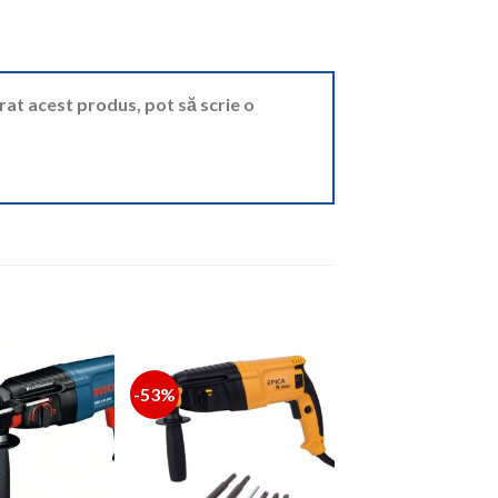
ărat acest produs, pot să scrie o
-53%