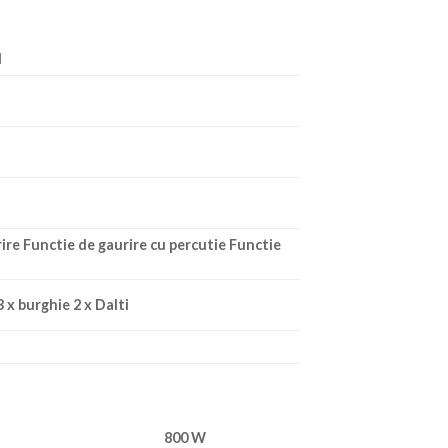
l
ire Functie de gaurire cu percutie Functie
 x burghie 2 x Dalti
800 W