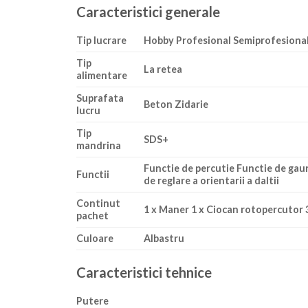
Caracteristici generale
Tip lucrare
Hobby Profesional Semiprofesiona
Tip
La retea
alimentare
Suprafata
Beton Zidarie
lucru
Tip
SDS+
mandrina
Functie de percutie Functie de gaur
Functii
de reglare a orientarii a daltii
Continut
1 x Maner 1 x Ciocan rotopercutor 3
pachet
Culoare
Albastru
Caracteristici tehnice
Putere