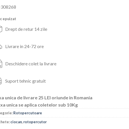
inițial
curent
308268
a
este:
fost:
345lei.
c epuizat
499lei.
Drept de retur 14 zile
Livrare in 24-72 ore
Deschidere colet la livrare
Suport tehnic gratuit
a unica de livrare 25 LEI oriunde in Romania
xa unica se aplica coletelor sub 10Kg
egorie:
Rotopercutoare
chete:
ciocan
,
rotopercutor