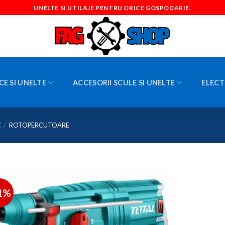
UNELTE SI UTILAJE PENTRU ORICE GOSPODARIE.
CE SI UNELTE
ACCESORII SCULE SI UNELTE
ELECT
C
/
ROTOPERCUTOARE
1%