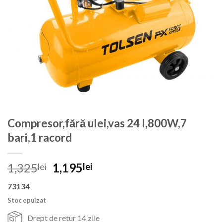
Compresor,fără ulei,vas 24 l,800W,7
bari,1 racord
Prețul
Prețul
1,325
1,195
lei
lei
inițial
curent
73134
a
este:
fost:
1,195lei.
Stoc epuizat
1,325lei.
Drept de retur 14 zile