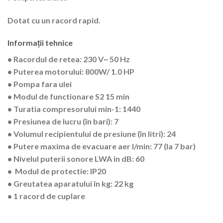
Dotat cu un racord rapid.
Informații tehnice
• Racordul de retea:
230 V~ 50 Hz
• Puterea motorului:
800W/ 1.0 HP
• Pompa fara ulei
•
Modul de functionare S2
15 min
•
Turatia compresorului min-1
: 1440
•
Presiunea de lucru (în bari)
: 7
•
Volumul recipientului de presiune (în litri)
: 24
•
Putere maxima de evacuare aer l/min:
77 (la 7 bar)
• Nivelul puterii sonore LWA in dB:
60
• Modul de protectie:
IP20
•
Greutatea aparatului în kg:
22 kg
•
1 racord de cuplare