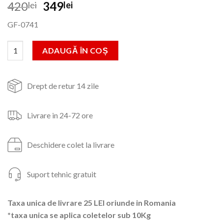
Prețul
Prețul
420
349
lei
lei
inițial
curent
GF-0741
a
este:
fost:
349lei.
Cantitate Cultivator 26mm*9T pentru motocositoare
ADAUGĂ ÎN COȘ
420lei.
Drept de retur 14 zile
Livrare in 24-72 ore
Deschidere colet la livrare
Suport tehnic gratuit
Taxa unica de livrare 25 LEI oriunde in Romania
*taxa unica se aplica coletelor sub 10Kg