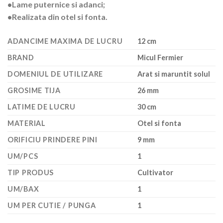
•Lame puternice si adanci;
•Realizata din otel si fonta.
ADANCIME MAXIMA DE LUCRU
12 cm
BRAND
Micul Fermier
DOMENIUL DE UTILIZARE
Arat si maruntit solul
GROSIME TIJA
26 mm
LATIME DE LUCRU
30 cm
MATERIAL
Otel si fonta
ORIFICIU PRINDERE PINI
9 mm
UM/PCS
1
TIP PRODUS
Cultivator
UM/BAX
1
UM PER CUTIE / PUNGA
1