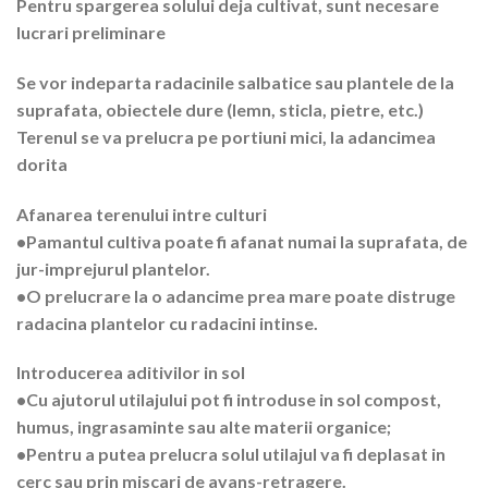
Pentru spargerea solului deja cultivat, sunt necesare
lucrari preliminare
Se vor indeparta radacinile salbatice sau plantele de la
suprafata, obiectele dure (lemn, sticla, pietre, etc.)
Terenul se va prelucra pe portiuni mici, la adancimea
dorita
Afanarea terenului intre culturi
•Pamantul cultiva poate fi afanat numai la suprafata, de
jur-imprejurul plantelor.
•O prelucrare la o adancime prea mare poate distruge
radacina plantelor cu radacini intinse.
Introducerea aditivilor in sol
•Cu ajutorul utilajului pot fi introduse in sol compost,
humus, ingrasaminte sau alte materii organice;
•Pentru a putea prelucra solul utilajul va fi deplasat in
cerc sau prin miscari de avans-retragere.