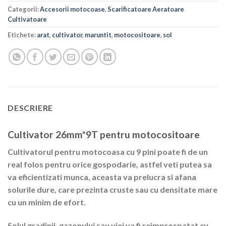
Categorii:
Accesorii motocoase
,
Scarificatoare Aeratoare
Cultivatoare
Etichete:
arat
,
cultivator
,
maruntit
,
motocositoare
,
sol
DESCRIERE
Cultivator 26mm*9T pentru motocositoare
Cultivatorul pentru motocoasa cu 9 pini poate fi de un
real folos pentru orice gospodarie, astfel veti putea sa
va eficientizati munca, aceasta va prelucra si afana
solurile dure, care prezinta cruste sau cu densitate mare
cu un minim de efort.
Solul gradinii, gazonului sau viei va fi reimprospatat cu