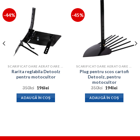
-44%
-45%
SCARIFICATOARE AERATOARE CULTIVATOARE
SCARIFICATOARE AERATOARE CULTIVATOARE
Rarita reglabila Detoolz
Plug pentru scos cartofi
pentru motocultor
Detoolz, pentru
motocultor
Prețul
Prețul
Prețul
Prețul
350
lei
196
lei
350
lei
194
lei
inițial
curent
inițial
curent
a
este:
a
este:
ADAUGĂ ÎN COȘ
ADAUGĂ ÎN COȘ
fost:
196lei.
fost:
194lei.
350lei.
350lei.