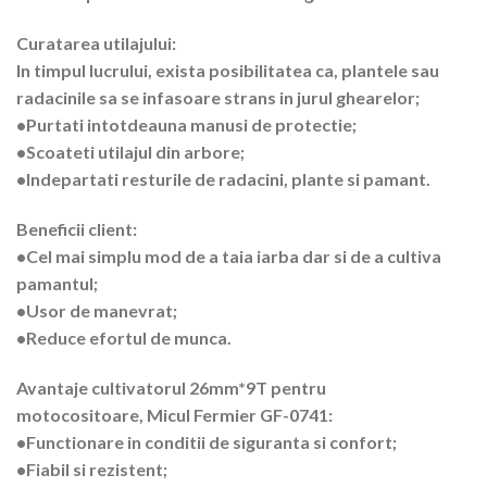
Curatarea utilajului:
In timpul lucrului, exista posibilitatea ca, plantele sau
radacinile sa se infasoare strans in jurul ghearelor;
•Purtati intotdeauna manusi de protectie;
•Scoateti utilajul din arbore;
•Indepartati resturile de radacini, plante si pamant.
Beneficii client:
•Cel mai simplu mod de a taia iarba dar si de a cultiva
pamantul;
•Usor de manevrat;
•Reduce efortul de munca.
Avantaje cultivatorul 26mm*9T pentru
motocositoare, Micul Fermier GF-0741:
•Functionare in conditii de siguranta si confort;
•Fiabil si rezistent;