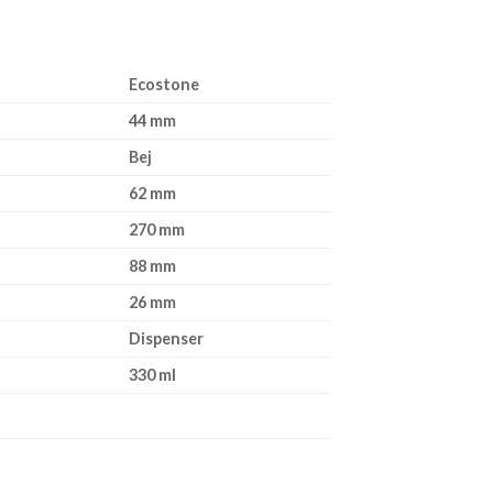
Ecostone
44 mm
Bej
62 mm
270 mm
88 mm
26 mm
Dispenser
330 ml