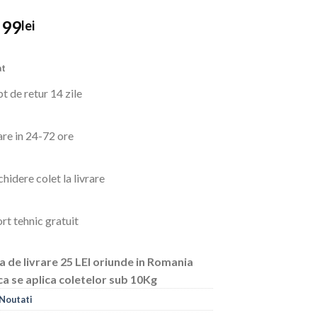
Prețul
Prețul
99
lei
inițial
curent
a
este:
at
fost:
99lei.
135lei.
t de retur 14 zile
are in 24-72 ore
hidere colet la livrare
rt tehnic gratuit
a de livrare 25 LEI oriunde in Romania
ca se aplica coletelor sub 10Kg
Noutati