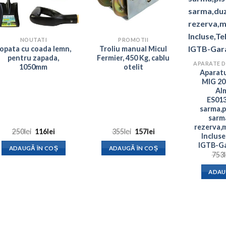
NOUTATI
PROMOTII
opata cu coada lemn,
Troliu manual Micul
pentru zapada,
Fermier, 450 Kg, cablu
1050mm
otelit
Aparatu
MIG 20
Al
ES013
sarma,p
sarm
rezerva,
Prețul
Prețul
Prețul
Prețul
250
lei
116
lei
355
lei
157
lei
Inclus
inițial
curent
inițial
curent
a
este:
a
este:
IGTB-Ga
ADAUGĂ ÎN COȘ
ADAUGĂ ÎN COȘ
fost:
116lei.
fost:
157lei.
753
250lei.
355lei.
ADAU