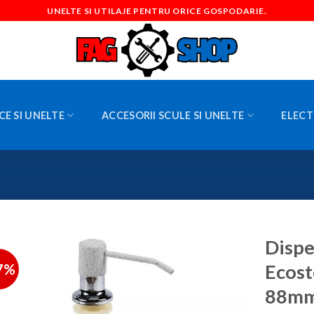
UNELTE SI UTILAJE PENTRU ORICE GOSPODARIE.
CE SI UNELTE
ACCESORII SCULE SI UNELTE
ELECT
Dispe
7%
Ecost
88mm