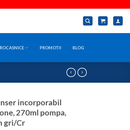
ROCASNICE
PROMOTII
BLOG
nser incorporabil
one, 270ml pompa,
 gri/Cr