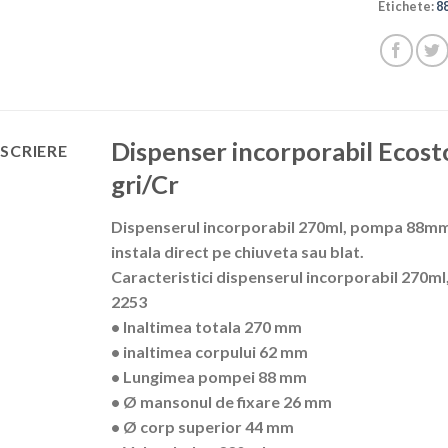
Etichete:
8
Dispenser incorporabil Eco
SCRIERE
gri/Cr
Dispenserul incorporabil 270ml, pompa 88mm,
instala direct pe chiuveta sau blat.
Caracteristici dispenserul incorporabil 270m
2253
• Inaltimea totala 270 mm
• inaltimea corpului 62 mm
• Lungimea pompei 88 mm
• Ø mansonul de fixare 26 mm
• Ø corp superior 44 mm