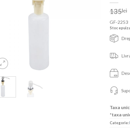
135
lei
GF-2253
Stoc epuiz
Drep
Livr
Desc
Supo
Taxa unic
*taxa uni
Categorie: