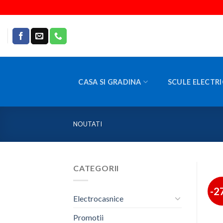
Skip
to
content
CASA SI GRADINA
SCULE ELECTRI
NOUTATI
CATEGORII
-2
Electrocasnice
Promotii