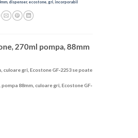
8mm
,
dispenser
,
ecostone
,
gri
,
incorporabil
stone, 270ml pompa, 88mm
 culoare gri, Ecostone GF‐2253 se poate
l, pompa 88mm, culoare gri, Ecostone GF‐