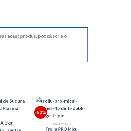
ărat acest produs, pot să scrie o
-50%
PROMOTII
Troliu PRO Micul