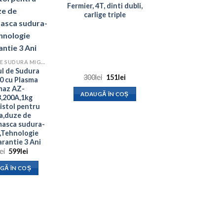
Fermier, 4T, dinti dubli,
carlige triple
APARATE DE SUDURA MIG-MAG
l de Sudura
Prețul
Prețul
300
lei
151
lei
0 cu Plasma
inițial
curent
maz AZ-
a
este:
ADAUGĂ ÎN COȘ
,200A,1kg
fost:
151lei.
300lei.
istol pentru
a,duze de
masca sudura-
e,Tehnologie
rantie 3 Ani
Prețul
Prețul
lei
599
lei
inițial
curent
a
este:
GĂ ÎN COȘ
fost:
599lei.
753lei.