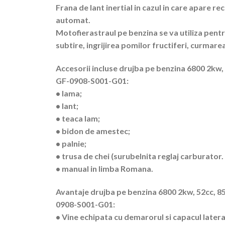
Frana de lant inertial in cazul in care apare re
automat.
Motofierastraul pe benzina se va utiliza pentru
subtire, ingrijirea pomilor fructiferi, curmarea
Accesorii incluse drujba pe benzina 6800 2kw
GF-0908-S001-G01:
• lama;
• lant;
• teaca lam;
• bidon de amestec;
• palnie;
• trusa de chei (surubelnita reglaj carburator. p
• manual in limba Romana.
Avantaje drujba pe benzina 6800 2kw, 52cc, 
0908-S001-G01:
• Vine echipata cu demarorul si capacul latera