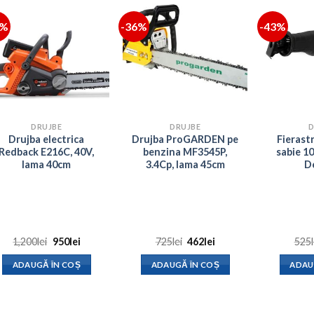
1%
-36%
-43%
DRUJBE
DRUJBE
D
Drujba electrica
Drujba ProGARDEN pe
Fierast
Redback E216C, 40V,
benzina MF3545P,
sabie 
lama 40cm
3.4Cp, lama 45cm
D
Prețul
Prețul
Prețul
Prețul
1,200
lei
950
lei
725
lei
462
lei
525
inițial
curent
inițial
curent
a
este:
a
este:
ADAUGĂ ÎN COȘ
ADAUGĂ ÎN COȘ
ADAU
fost:
950lei.
fost:
462lei.
1,200lei.
725lei.