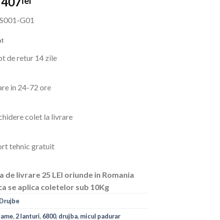
Prețul
Prețul
407
lei
inițial
curent
-S001-G01
a
este:
fost:
407lei.
at
678lei.
t de retur 14 zile
are in 24-72 ore
hidere colet la livrare
rt tehnic gratuit
a de livrare 25 LEI oriunde in Romania
ca se aplica coletelor sub 10Kg
Drujbe
 lame
,
2 lanturi
,
6800
,
drujba
,
micul padurar