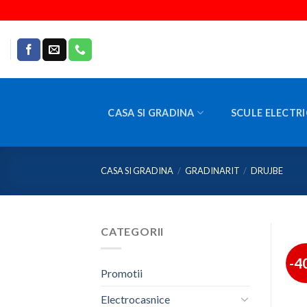
Skip
to
content
CASA SI GRADINA
SCULE ELECTRI
CASA SI GRADINA
/
GRADINARIT
/
DRUJBE
CATEGORII
-4
Promotii
Electrocasnice