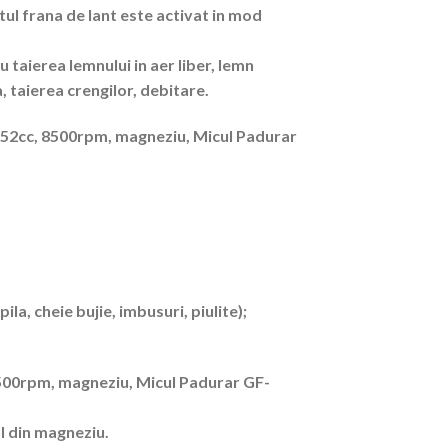
ctul frana de lant este activat in mod
 taierea lemnului in aer liber, lemn
, taierea crengilor, debitare.
, 52cc, 8500rpm, magneziu, Micul Padurar
ila, cheie bujie, imbusuri, piulite);
8500rpm, magneziu, Micul Padurar GF-
l din magneziu.