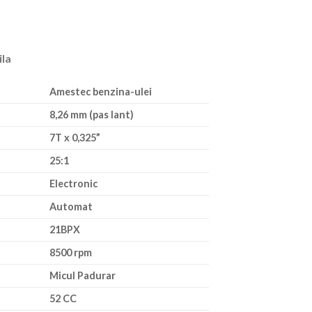
ila
Amestec benzina-ulei
8,26 mm (pas lant)
7T x 0,325”
25:1
Electronic
Automat
21BPX
8500 rpm
Micul Padurar
52 CC