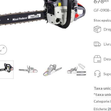
678
lei
GF-0908
Stoc epuiz
Drep
Livr
Desc
Supo
Taxa unic
*taxa uni
Categorie:
Etichete:
2