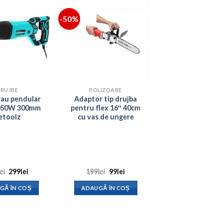
-50%
RUJBE
POLIZOARE
rau pendular
Adaptor tip drujba
1050W 300mm
pentru flex 16″ 40cm
etoolz
cu vas de ungere
Prețul
Prețul
Prețul
Prețul
lei
299
lei
199
lei
99
lei
inițial
curent
inițial
curent
a
este:
a
este:
GĂ ÎN COȘ
ADAUGĂ ÎN COȘ
fost:
299lei.
fost:
99lei.
525lei.
199lei.