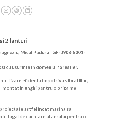
i 2 lanturi
magneziu, Micul Padurar GF-0908-S001-
losi cu usurinta in domeniul forestier.
mortizare eficienta impotriva vibratiilor,
l montat in unghi pentru o priza mai
proiectate astfel incat masina sa
trifugal de curatare al aerului pentru o