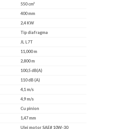
550 cm³
400 mm
2,4 KW
Tip diafragma
JL L7T
11,000 m
2,800 m
100,5 dB(A)
110 dB (A)
4,1 m/s
4,9 m/s
Cu pinion
1,47 mm
Ulei motor SAE# 10W-30