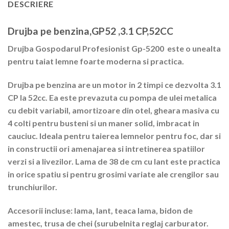
DESCRIERE
Drujba pe benzina,GP52 ,3.1 CP,52CC
Drujba Gospodarul Profesionist Gp-5200 este o unealta
pentru taiat lemne foarte moderna si practica.
Drujba pe benzina are un motor in 2 timpi ce dezvolta 3.1
CP la 52cc. Ea este prevazuta cu pompa de ulei metalica
cu debit variabil, amortizoare din otel, gheara masiva cu
4 colti pentru busteni si un maner solid, imbracat in
cauciuc. Ideala pentru taierea lemnelor pentru foc, dar si
in constructii ori amenajarea si intretinerea spatiilor
verzi si a livezilor. Lama de 38 de cm cu lant este practica
in orice spatiu si pentru grosimi variate ale crengilor sau
trunchiurilor.
Accesorii incluse: lama, lant, teaca lama, bidon de
amestec, trusa de chei (surubelnita reglaj carburator.