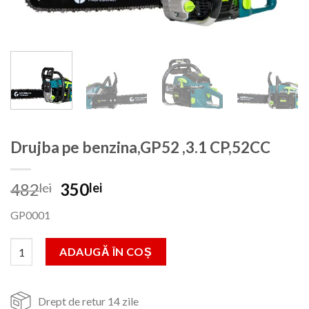
Drujba pe benzina,GP52 ,3.1 CP,52CC
Prețul
Prețul
482
350
lei
lei
inițial
curent
GP0001
a
este:
fost:
350lei.
Cantitate Drujba pe benzina,GP52 ,3.1 CP,52CC
ADAUGĂ ÎN COȘ
482lei.
Drept de retur 14 zile