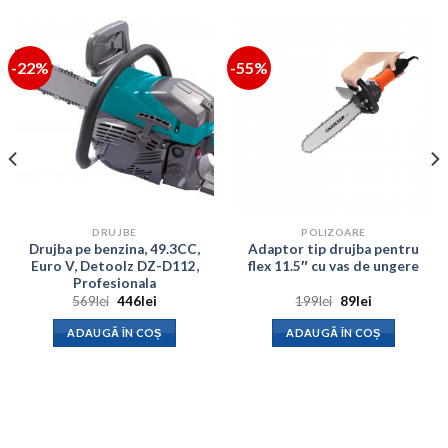
-22%
-55%
DRUJBE
POLIZOARE
Drujba pe benzina, 49.3CC,
Adaptor tip drujba pentru
Euro V, Detoolz DZ-D112,
flex 11.5″ cu vas de ungere
Profesionala
Prețul
Prețul
Prețul
Prețul
569
lei
446
lei
199
lei
89
lei
inițial
curent
inițial
curent
a
este:
a
este:
ADAUGĂ ÎN COȘ
ADAUGĂ ÎN COȘ
fost:
446lei.
fost:
89lei.
569lei.
199lei.