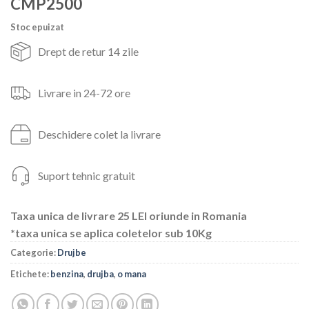
CMP2500
a
este:
fost:
401lei.
Stoc epuizat
610lei.
Drept de retur 14 zile
Livrare in 24-72 ore
Deschidere colet la livrare
Suport tehnic gratuit
Taxa unica de livrare 25 LEI oriunde in Romania
*taxa unica se aplica coletelor sub 10Kg
Categorie:
Drujbe
Etichete:
benzina
,
drujba
,
o mana