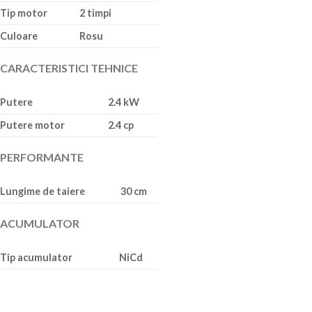
Tip motor
2 timpi
Culoare
Rosu
CARACTERISTICI TEHNICE
Putere
2.4 kW
Putere motor
2.4 cp
PERFORMANTE
Lungime de taiere
30 cm
ACUMULATOR
Tip acumulator
NiCd