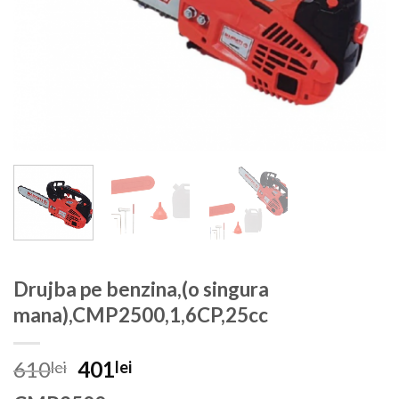
Drujba pe benzina,(o singura
mana),CMP2500,1,6CP,25cc
Prețul
Prețul
610
401
lei
lei
inițial
curent