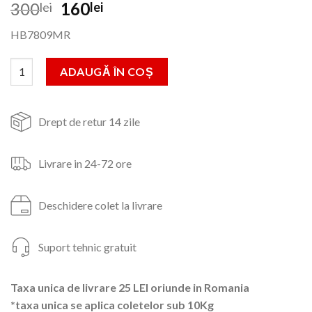
Prețul
Prețul
300
160
lei
lei
inițial
curent
HB7809MR
a
este:
fost:
160lei.
Cantitate Fier de calcat Hausberg HB7809MR, 2300W, 390ml
ADAUGĂ ÎN COȘ
300lei.
Drept de retur 14 zile
Livrare in 24-72 ore
Deschidere colet la livrare
Suport tehnic gratuit
Taxa unica de livrare 25 LEI oriunde in Romania
*taxa unica se aplica coletelor sub 10Kg