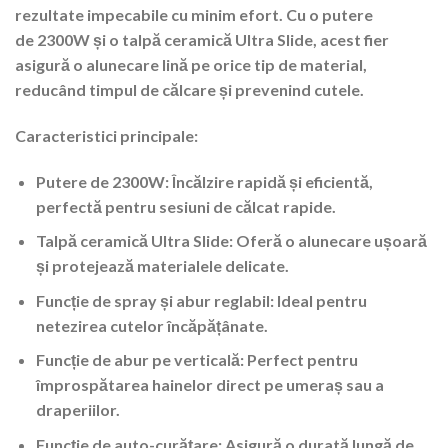
rezultate impecabile cu minim efort. Cu o putere
de
2300W
și o talpă ceramică
Ultra Slide
, acest fier
asigură o alunecare lină pe orice tip de material,
reducând timpul de călcare și prevenind cutele.
Caracteristici principale:
Putere de 2300W
: Încălzire rapidă și eficientă,
perfectă pentru sesiuni de călcat rapide.
Talpă ceramică Ultra Slide
: Oferă o alunecare ușoară
și protejează materialele delicate.
Funcție de spray și abur reglabil
: Ideal pentru
netezirea cutelor încăpățânate.
Funcție de abur pe verticală
: Perfect pentru
împrospătarea hainelor direct pe umeraș sau a
draperiilor.
Funcție de auto-curățare
: Asigură o durată lungă de