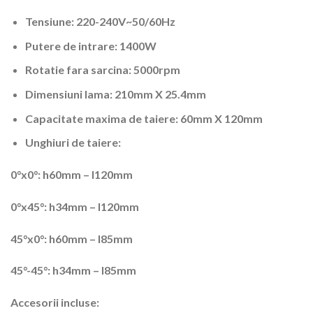
Tensiune: 220-240V~50/60Hz
Putere de intrare: 1400W
Rotatie fara sarcina: 5000rpm
Dimensiuni lama: 210mm X 25.4mm
Capacitate maxima de taiere: 60mm X 120mm
Unghiuri de taiere:
0°x0°: h60mm – l120mm
0°x45°: h34mm – l120mm
45°x0°: h60mm – l85mm
45°-45°: h34mm – l85mm
Accesorii incluse: