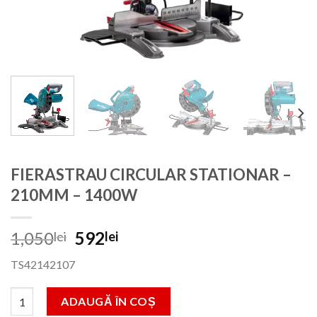
FIERASTRAU CIRCULAR STATIONAR –
210MM – 1400W
Prețul
Prețul
1,050
592
lei
lei
inițial
curent
TS42142107
a
este:
fost:
592lei.
Cantitate FIERASTRAU CIRCULAR STATIONAR - 210MM - 1400
ADAUGĂ ÎN COȘ
1,050lei.