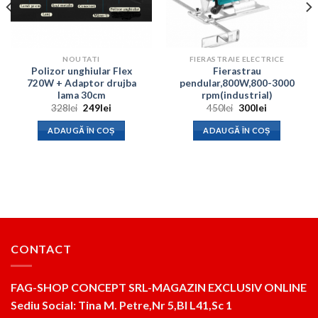
NOUTATI
FIERASTRAIE ELECTRICE
Polizor unghiular Flex
Fierastrau
720W + Adaptor drujba
pendular,800W,800-3000
lama 30cm
rpm(industrial)
Prețul
Prețul
Prețul
Prețul
328
lei
249
lei
450
lei
300
lei
inițial
curent
inițial
curent
a
este:
a
este:
ADAUGĂ ÎN COȘ
ADAUGĂ ÎN COȘ
fost:
249lei.
fost:
300lei.
328lei.
450lei.
CONTACT
FAG-SHOP CONCEPT SRL-MAGAZIN EXCLUSIV ONLINE
Sediu Social: Tina M. Petre,Nr 5,Bl L41,Sc 1