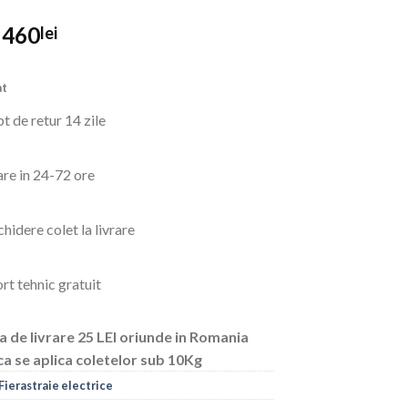
Prețul
Prețul
460
lei
inițial
curent
a
este:
at
fost:
460lei.
866lei.
t de retur 14 zile
are in 24-72 ore
hidere colet la livrare
rt tehnic gratuit
a de livrare 25 LEI oriunde in Romania
ca se aplica coletelor sub 10Kg
Fierastraie electrice