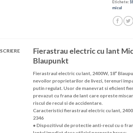
Etichete:
18
micul
Fierastrau electric cu lant M
SCRIERE
Blaupunkt
Fierastraul electric cu lant, 2400W, 18” Blaup
nevoilor proprietarilor de livezi, terenuri imp
putin regulat. Usor de manevrat si eficient fie
prevazut cu frana de lant care opreste misca
riscul de recul si de accidentare.
Caracteristici fierastraul electric cu lant, 24
2346
• Dispozitivul de protectie anti-recul cu o fr
lantul imediat daca utilajul porneste brusc;