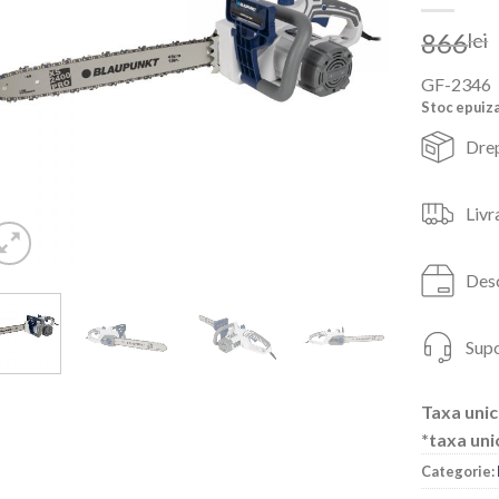
866
lei
GF-2346
Stoc epuiz
Drep
Livr
Desc
Supo
Taxa unic
*taxa uni
Categorie: