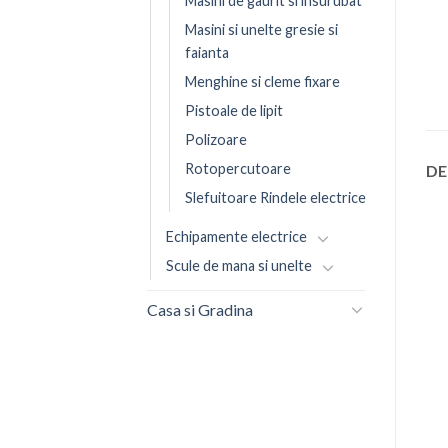
Masini de gaurit si insurubat
Masini si unelte gresie si
faianta
Menghine si cleme fixare
Pistoale de lipit
Polizoare
Rotopercutoare
DE
Slefuitoare Rindele electrice
Echipamente electrice
Scule de mana si unelte
Casa si Gradina