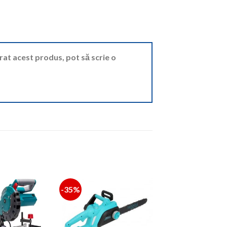
ărat acest produs, pot să scrie o
-35%