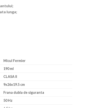
antului;
ata lunga;
Micul Fermier
190 ml
CLASA II
9x26x19.5 cm
Frana dubla de siguranta
50 Hz