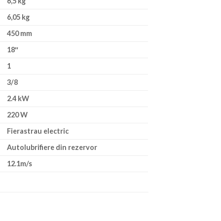
6,5 kg
6,05 kg
450 mm
18″
1
3/8
2.4 kW
220 W
Fierastrau electric
Autolubrifiere din rezervor
12.1m/s