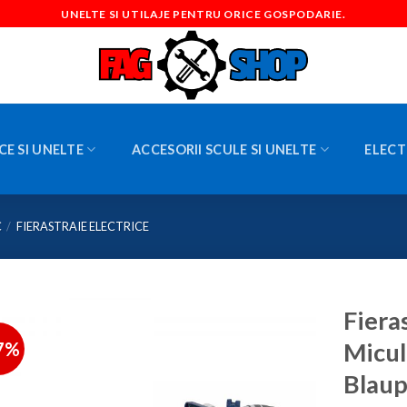
UNELTE SI UTILAJE PENTRU ORICE GOSPODARIE.
CE SI UNELTE
ACCESORII SCULE SI UNELTE
ELECT
C
/
FIERASTRAIE ELECTRICE
Fieras
7%
Micul
Blau