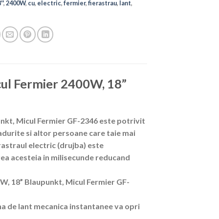
''
,
2400W
,
cu
,
electric
,
fermier
,
fierastrau
,
lant
,
icul Fermier 2400W, 18”
unkt, Micul Fermier GF-2346 este potrivit
adurite si altor persoane care taie mai
rastraul electric (drujba) este
rea acesteia in milisecunde reducand
00W, 18” Blaupunkt, Micul Fermier GF-
ana de lant mecanica instantanee va opri