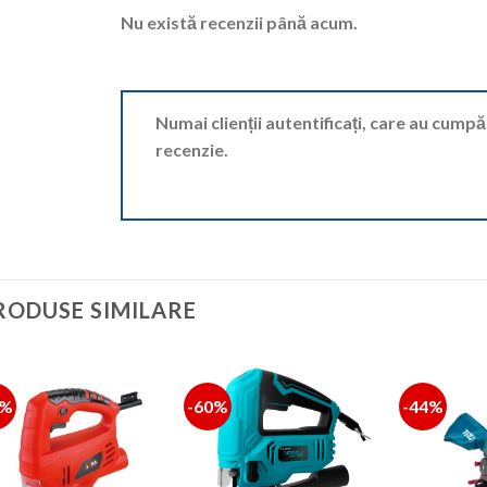
Nu există recenzii până acum.
Numai clienții autentificați, care au cump
recenzie.
RODUSE SIMILARE
2%
-60%
-44%