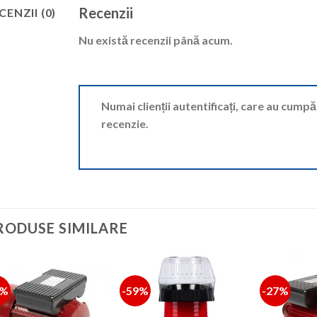
Recenzii
CENZII (0)
Nu există recenzii până acum.
Numai clienții autentificați, care au cump
recenzie.
RODUSE SIMILARE
5%
-59%
-27%