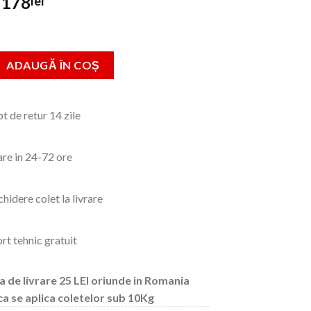
Prețul
Prețul
178
lei
inițial
curent
a
este:
fost:
178lei.
Friteuza Hausberg A-R, 850W - 950 W, 1 L, Alb/Rosu
ADAUGĂ ÎN COȘ
250lei.
t de retur 14 zile
are in 24-72 ore
hidere colet la livrare
rt tehnic gratuit
a de livrare 25 LEI oriunde in Romania
ca se aplica coletelor sub 10Kg