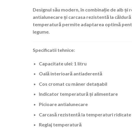
Designul său modern, în combinație de alb și ro
antialunecare
și
carcasa rezistentă la căldură
temperatură permite adaptarea optimă pentru 
legume.
Specificatii tehnice:
Capacitate ulei: 1 litru
Oală interioară antiaderentă
Cos cromat cu mâner detașabil
Indicator temperatură și alimentare
Picioare antialunecare
Carcasă rezistentă la temperaturi ridicate
Reglaj temperatură