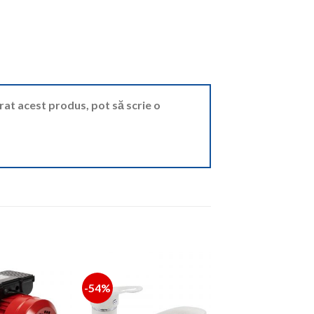
ărat acest produs, pot să scrie o
-54%