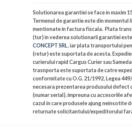
Solutionarea garantiei se face in maxim 15
Termenul de garantie este din momentul li
mentionate in factura fiscala. Plata tran
(tur) in vederea solutionarii garantiei es
CONCEPT SRL
, iar plata transportului pe
(retur) este suportata de acesta. Expedier
curierului rapid Cargus Curier sau Sameda
trasnporta este suportata de catre expedi
conformitate cu O.G. 21/1992, Legea 449/2
necesara prezentarea produsului defect c
(numar serial), impreuna cu accesoriile afe
cazul in care produsele ajung neinsotite 
returnate solicitantului/expeditorului fara