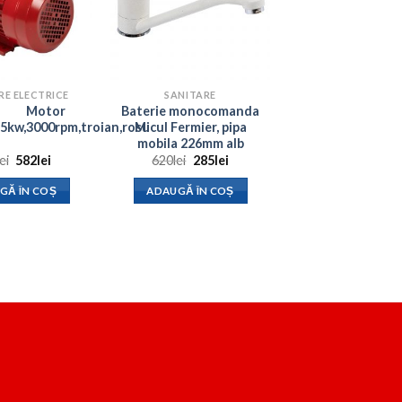
E ELECTRICE
SANITARE
Motor
Baterie monocomanda
2.5kw,3000rpm,troian,rosu
Micul Fermier, pipa
mobila 226mm alb
Prețul
Prețul
Prețul
Prețul
lei
582
lei
620
lei
285
lei
inițial
curent
inițial
curent
a
este:
a
este:
GĂ ÎN COȘ
ADAUGĂ ÎN COȘ
fost:
582lei.
fost:
285lei.
795lei.
620lei.