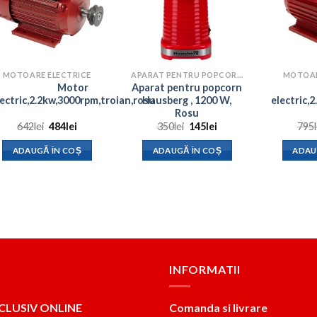
MOTOARE ELECTRICE
APARAT PENTRU POPCORN
MOTOAR
Motor
Aparat pentru popcorn
lectric,2.2kw,3000rpm,troian,rosu
Hausberg , 1200 W,
electric,
Rosu
Prețul
Prețul
Prețul
Prețul
642
lei
484
lei
350
lei
145
lei
795
inițial
curent
inițial
curent
a
este:
a
este:
ADAUGĂ ÎN COȘ
ADAUGĂ ÎN COȘ
ADAU
fost:
484lei.
fost:
145lei.
642lei.
350lei.
INFORMATII
CLUSIV ONLINE
Comanda si livrare