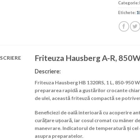
Categorie:
Etichete:
1l
Friteuza Hausberg A-R, 850W 
SCRIERE
Descriere:
Friteuza Hausberg HB 1320RS, 1 L, 850-950 W
prepararea rapidă a gustărilor crocante chiar l
de ulei, această friteuză compactă se potriveș
Beneficiezi de
oală interioară cu acoperire a
curățare ușoară, iar cosul cromat cu mâner de
manevrare.
Indicatorul de temperatură
și
cel
asupra preparatelor.