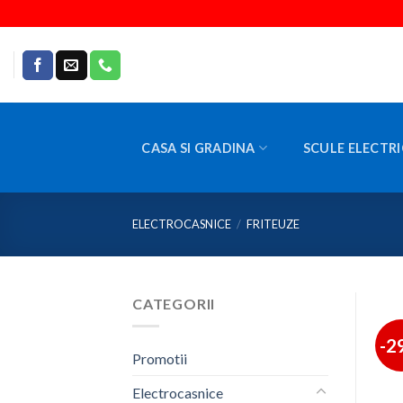
Skip
to
content
CASA SI GRADINA
SCULE ELECTRI
ELECTROCASNICE
/
FRITEUZE
CATEGORII
-2
Promotii
Electrocasnice