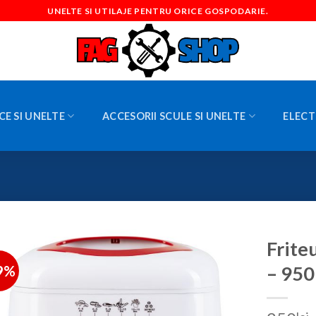
UNELTE SI UTILAJE PENTRU ORICE GOSPODARIE.
CE SI UNELTE
ACCESORII SCULE SI UNELTE
ELECT
Frite
9%
– 950