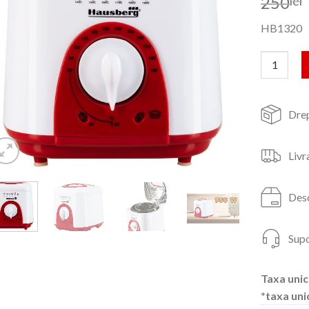
250
lei
HB1320
Cantitate 
Drep
Livr
Desc
Supo
Taxa unic
*taxa uni