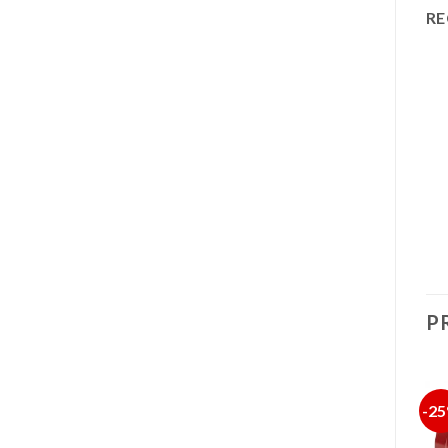
RE
P
-54%
-52%
-2