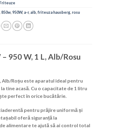
Friteuze
,
850w
,
950W
,
a-r
,
alb
,
friteuza hausberg
,
rosu
– 950 W, 1 L, Alb/Rosu
, Alb/Roșu
este aparatul ideal pentru
a tine acasă. Cu o capacitate de 1 litru
te perfect în orice bucătărie.
ntiaderentă
pentru prăjire uniformă și
tașabil oferă siguranță la
 de alimentare
te ajută să ai control total