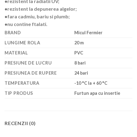
•rezistent la radiatii UV;
•rezistent la depunerea algelor;
•fara cadmiu, bariu si plumb;
•nu contine ftalati.
BRAND
Micul Fermier
LUNGIME ROLA
20 m
MATERIAL
PVC
PRESIUNE DE LUCRU
8 bari
PRESIUNEA DE RUPERE
24 bari
TEMPERATURA
-10 °C la + 60 °C
TIP PRODUS
Furtun apa cu insertie
RECENZII (0)