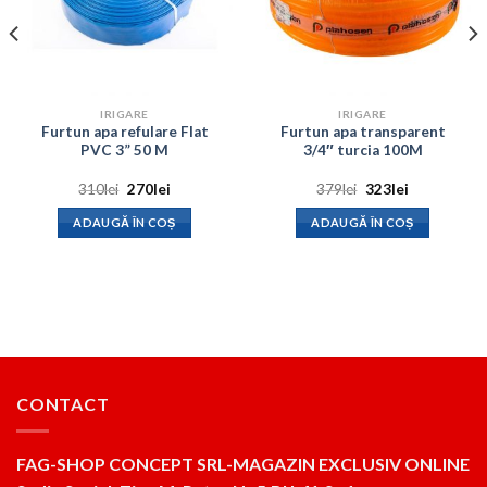
IRIGARE
IRIGARE
Furtun apa refulare Flat
Furtun apa transparent
PVC 3” 50 M
3/4″ turcia 100M
Prețul
Prețul
Prețul
Prețul
310
lei
270
lei
379
lei
323
lei
inițial
curent
inițial
curent
a
este:
a
este:
ADAUGĂ ÎN COȘ
ADAUGĂ ÎN COȘ
fost:
270lei.
fost:
323lei.
310lei.
379lei.
CONTACT
FAG-SHOP CONCEPT SRL-MAGAZIN EXCLUSIV ONLINE