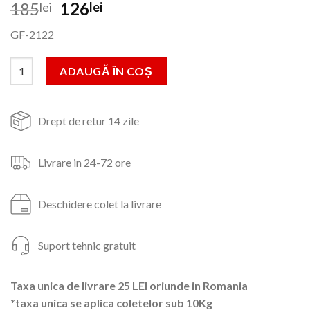
Prețul
Prețul
185
126
lei
lei
inițial
curent
GF-2122
a
este:
fost:
126lei.
Cantitate Furtun BLUEBOS PLUS 1/2" 20m cu set duze
ADAUGĂ ÎN COȘ
185lei.
Drept de retur 14 zile
Livrare in 24-72 ore
Deschidere colet la livrare
Suport tehnic gratuit
Taxa unica de livrare 25 LEI oriunde in Romania
*taxa unica se aplica coletelor sub 10Kg